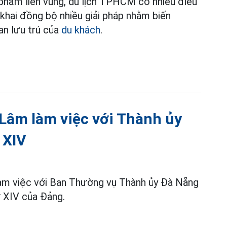
 phẩm liên vùng, du lịch TPHCM có nhiều điều
 khai đồng bộ nhiều giải pháp nhằm biến
ian lưu trú của
du khách
.
 Lâm làm việc với Thành ủy
 XIV
làm việc với Ban Thường vụ Thành ủy Đà Nẵng
ứ XIV của Đảng.