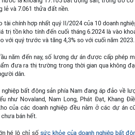
 nước là khoảng 17.105 bất động sản, trong đó có
g lẻ và 7.061 thửa đất nền.
 tài chính hợp nhất quý II/2024 của 10 doanh nghi
iá trị tồn kho tính đến cuối tháng 6.2024 là vào kh
so với quý trước và tăng 4,3% so với cuối năm 2023.
đầu năm đến nay, số lượng dự án được cấp phép m
hẩm đưa ra thị trường trong thời gian qua không đạ
người dân.
h nghiệp bất động sản phía Nam đang áp đảo về lượ
biểu như Novaland, Nam Long, Phát Đạt, Khang Điền
kho của các doanh nghiệp đều nằm ở các dự án cũ
 chưa bán hết.
ớn hé lộ chỉ số
sức khỏe của doanh nghiệp bất độ