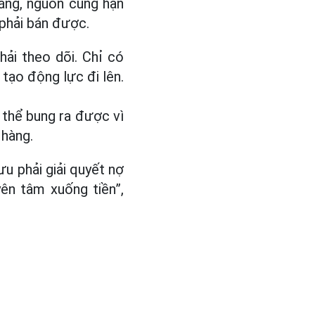
tăng, nguồn cung hạn
 phải bán được.
ải theo dõi. Chỉ có
tạo động lực đi lên.
 thể bung ra được vì
 hàng.
u phải giải quyết nợ
ên tâm xuống tiền”,