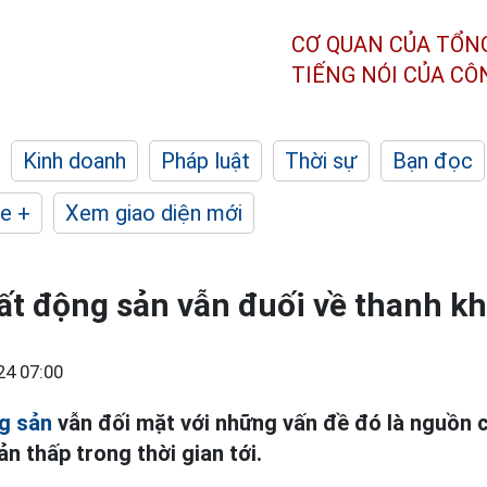
CƠ QUAN CỦA TỔN
TIẾNG NÓI CỦA C
Kinh doanh
Pháp luật
Thời sự
Bạn đọc
e +
Xem giao diện mới
ất động sản vẫn đuối về thanh k
24 07:00
g sản
vẫn đối mặt với những vấn đề đó là nguồn c
n thấp trong thời gian tới.