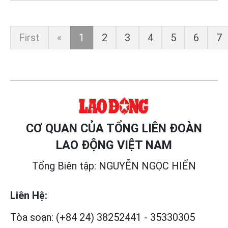
First
«
1
2
3
4
5
6
7
CƠ QUAN CỦA TỔNG LIÊN ĐOÀN
LAO ĐỘNG VIỆT NAM
Tổng Biên tập: NGUYỄN NGỌC HIỂN
Liên Hệ:
Tòa soạn:
(+84 24) 38252441
-
35330305