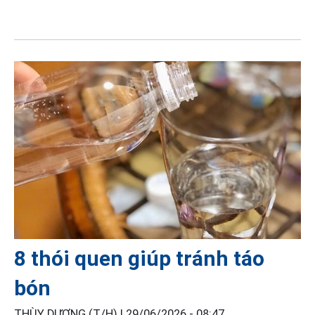
8 thói quen giúp tránh táo
bón
THÙY DƯƠNG (T/H) |
29/06/2026 - 08:47