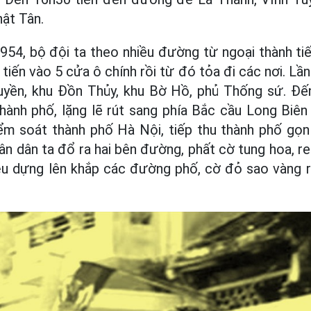
hật Tân.
954, bộ đội ta theo nhiều đường từ ngoại thành tiế
tiến vào 5 cửa ô chính rồi từ đó tỏa đi các nơi. Lần
uyền, khu Đồn Thủy, khu Bờ Hồ, phủ Thống sứ. Đến
thành phố, lặng lẽ rút sang phía Bắc cầu Long Biê
ểm soát thành phố Hà Nội, tiếp thu thành phố gọn
hân dân ta đổ ra hai bên đường, phất cờ tung hoa, 
ệu dựng lên khắp các đường phố, cờ đỏ sao vàng r