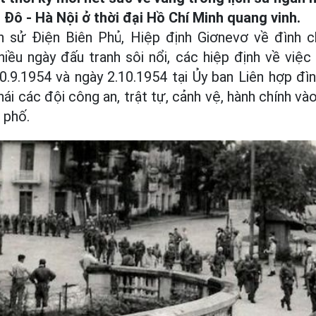
Đô - Hà Nội ở thời đại Hồ Chí Minh quang vinh.
ch sử Điện Biên Phủ, Hiệp định Giơnevơ về đình
iều ngày đấu tranh sôi nổi, các hiệp định về việ
.9.1954 và ngày 2.10.1954 tại Ủy ban Liên hợp đì
ái các đội công an, trật tự, cảnh vệ, hành chính v
 phố.