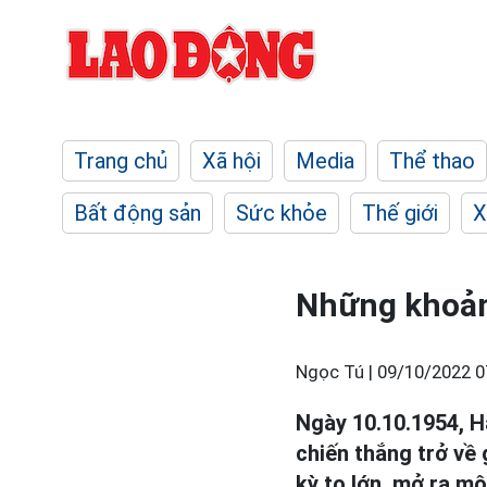
Trang chủ
Xã hội
Media
Thể thao
Bất động sản
Sức khỏe
Thế giới
X
Những khoảnh
Ngọc Tú |
09/10/2022 0
Ngày 10.10.1954, 
chiến thắng trở về
kỳ to lớn, mở ra mộ