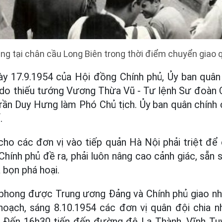
rung tại chân cầu Long Biên trong thời điểm chuyển giao q
ày 17.9.1954 của Hội đồng Chính phủ, Ủy ban quân
 do thiếu tướng Vương Thừa Vũ - Tư lệnh Sư đoàn 
Trần Duy Hưng làm Phó Chủ tịch. Ủy ban quân chính 
.
cho các đơn vị vào tiếp quản Hà Nội phải triệt để
 Chính phủ đề ra, phải luôn nâng cao cảnh giác, sẵn
 bọn phá hoại.
phong được Trung ương Đảng và Chính phủ giao nh
hoạch, sáng 8.10.1954 các đơn vị quân đội chia n
. Đến 16h30 tiến đến đường đê La Thành, Vĩnh Tu