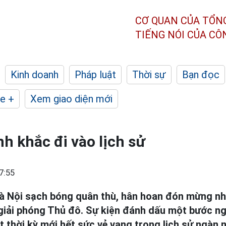
CƠ QUAN CỦA TỔN
TIẾNG NÓI CỦA C
Kinh doanh
Pháp luật
Thời sự
Bạn đọc
e +
Xem giao diện mới
 khắc đi vào lịch sử
7:55
Hà Nội sạch bóng quân thù, hân hoan đón mừng n
 giải phóng Thủ đô. Sự kiện đánh dấu một bước ng
t thời kỳ mới hết sức vẻ vang trong lịch sử ngàn