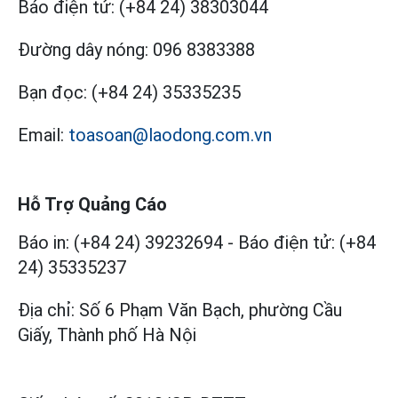
Báo điện tử:
(+84 24) 38303044
Đường dây nóng:
096 8383388
Bạn đọc:
(+84 24) 35335235
Email:
toasoan@laodong.com.vn
Hỗ Trợ Quảng Cáo
Báo in: (+84 24) 39232694
-
Báo điện tử: (+84
24) 35335237
Địa chỉ: Số 6 Phạm Văn Bạch, phường Cầu
Giấy, Thành phố Hà Nội