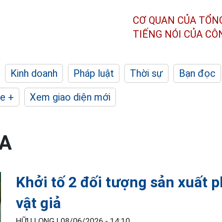
CƠ QUAN CỦA TỔN
TIẾNG NÓI CỦA C
Kinh doanh
Pháp luật
Thời sự
Bạn đọc
e +
Xem giao diện mới
A
Khởi tố 2 đối tượng sản xuất 
vật giả
HỮU LONG |
08/06/2026 - 14:10