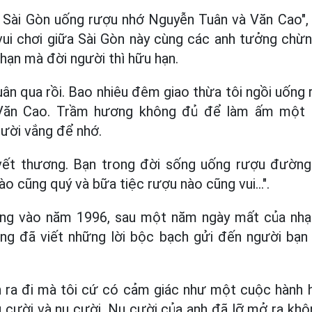
ữa Sài Gòn uống rượu nhớ Nguyễn Tuân và Văn Cao",
vui chơi giữa Sài Gòn này cùng các anh tưởng chừ
 hạn mà đời người thì hữu hạn.
ân qua rồi. Bao nhiêu đêm giao thừa tôi ngồi uống
Văn Cao. Trầm hương không đủ để làm ấm một 
ười vắng để nhớ.
ết thương. Bạn trong đời sống uống rượu đường 
ào cũng quý và bữa tiệc rượu nào cũng vui...".
ếng vào năm 1996, sau một năm ngày mất của nhạ
ng đã viết những lời bộc bạch gửi đến người bạn 
nh ra đi mà tôi cứ có cảm giác như một cuộc hành
ụ cười và nụ cười. Nụ cười của anh đã lỡ mở ra khô