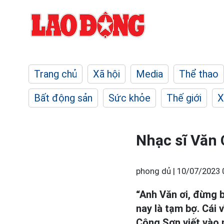
Trang chủ
Xã hội
Media
Thể thao
Bất động sản
Sức khỏe
Thế giới
X
Nhạc sĩ Văn 
phong dủ |
10/07/2023 
“Anh Văn ơi, đừng b
nay là tạm bợ. Cái 
Công Sơn viết vào n