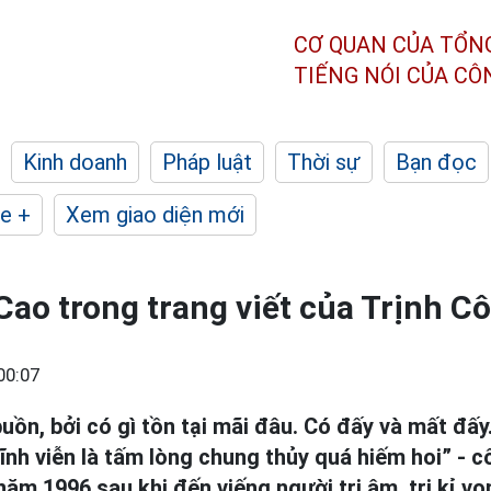
CƠ QUAN CỦA TỔN
TIẾNG NÓI CỦA C
Kinh doanh
Pháp luật
Thời sự
Bạn đọc
e +
Xem giao diện mới
Cao trong trang viết của Trịnh C
00:07
uồn, bởi có gì tồn tại mãi đâu. Có đấy và mất đấy
vĩnh viễn là tấm lòng chung thủy quá hiếm hoi” - c
ăm 1996 sau khi đến viếng người tri âm, tri kỉ von