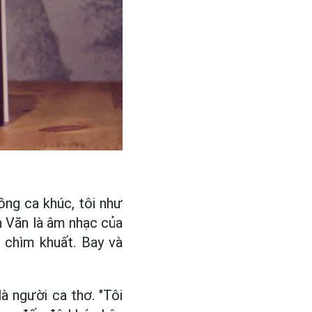
ng ca khúc, tôi như
h Văn là âm nhạc của
ứ chìm khuất. Bay và
à người ca thơ. "Tôi