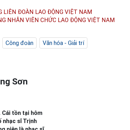
G LIÊN ĐOÀN
LAO ĐỘNG VIỆT NAM
ÔNG NHÂN
VIÊN CHỨC LAO ĐỘNG
VIỆT NAM
Công đoàn
Văn hóa - Giải trí
ông Sơn
. Cái tồn tại hôm
ố nhạc sĩ Trịnh
g niên là nhạc sĩ