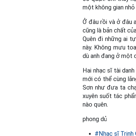
một không gian nhỏ 
Ở đâu rồi và ở đâu 
cũng là bản chất của
Quên đi những ai tự
này. Không mưu toa
dù anh đang ở một c
Hai nhạc sĩ tài dan
mới có thể cùng lắn
Sơn như đưa ta chạ
xuyên suốt tác phẩm
nào quên.
phong dủ
#Nhạc sĩ Trịnh