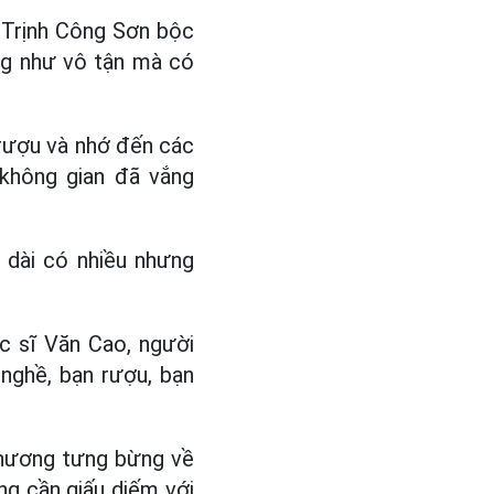
 Trịnh Công Sơn bộc
ng như vô tận mà có
 rượu và nhớ đến các
không gian đã vắng
dài có nhiều nhưng
c sĩ Văn Cao, người
nghề, bạn rượu, bạn
 hương tưng bừng về
ng cần giấu diếm với