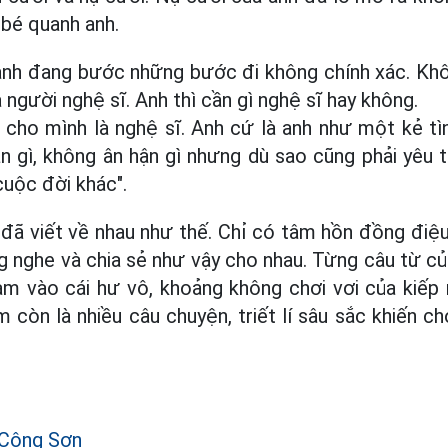
bé quanh anh.
anh đang bước những bước đi không chính xác. Khô
 người nghệ sĩ. Anh thì cần gì nghệ sĩ hay không.
 cho mình là nghệ sĩ. Anh cứ là anh như một kẻ tìn
n gì, không ân hận gì nhưng dù sao cũng phải yêu 
uộc đời khác".
h đã viết về nhau như thế. Chỉ có tâm hồn đồng điệ
g nghe và chia sẻ như vậy cho nhau. Từng câu từ củ
m vào cái hư vô, khoảng không chơi vơi của kiếp 
 còn là nhiều câu chuyện, triết lí sâu sắc khiến c
 Công Sơn