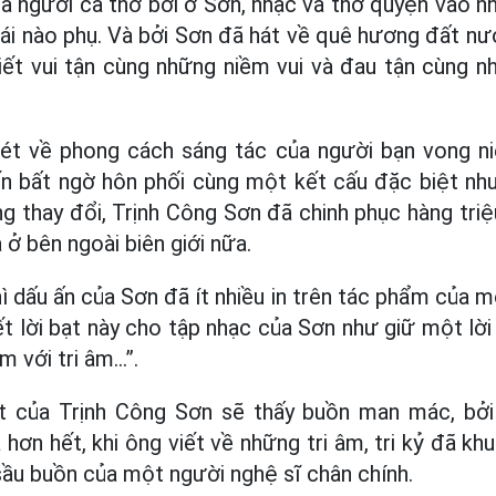
là người ca thơ bởi ở Sơn, nhạc và thơ quyện vào 
 cái nào phụ. Và bởi Sơn đã hát về quê hương đất n
ết vui tận cùng những niềm vui và đau tận cùng n
ét về phong cách sáng tác của người bạn vong niên
 bất ngờ hôn phối cùng một kết cấu đặc biệt nh
g thay đổi, Trịnh Công Sơn đã chinh phục hàng triệ
ở bên ngoài biên giới nữa.
 dấu ấn của Sơn đã ít nhiều in trên tác phẩm của m
iết lời bạt này cho tập nhạc của Sơn như giữ một l
 với tri âm...”.
t của Trịnh Công Sơn sẽ thấy buồn man mác, bở
hơn hết, khi ông viết về những tri âm, tri kỷ đã khuấ
ầu buồn của một người nghệ sĩ chân chính.