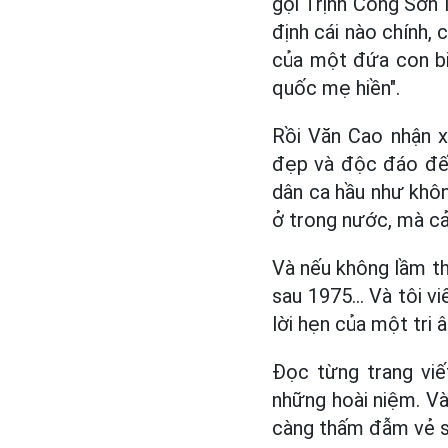
gọi Trịnh Công Sơn 
định cái nào chính,
của một đứa con bi
quốc mẹ hiền".
Rồi Văn Cao nhận x
đẹp và độc đáo đến
dân ca hầu như khôn
ở trong nước, mà cả 
Và nếu không lầm thì
sau 1975... Và tôi v
lời hẹn của một tri âm
Đọc từng trang viế
những hoài niệm. Và 
càng thấm đẫm vẻ s