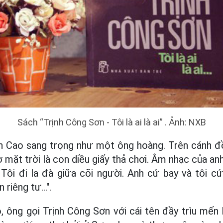
Sách “Trịnh Công Sơn - Tôi là ai là ai” . Ảnh: NXB
n Cao sang trọng như một ông hoàng. Trên cánh đồ
ặt trời là con diều giấy thả chơi. Âm nhạc của an
 Tôi đi la đà giữa cõi người. Anh cứ bay và tôi c
riêng tư...".
, ông gọi Trịnh Công Sơn với cái tên đầy trìu mến l