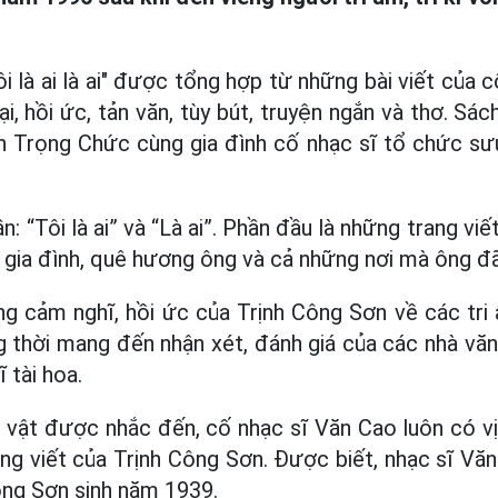
i là ai là ai" được tổng hợp từ những bài viết của 
ại, hồi ức, tản văn, tùy bút, truyện ngắn và thơ. S
n Trọng Chức cùng gia đình cố nhạc sĩ tổ chức sư
: “Tôi là ai” và “Là ai”. Phần đầu là những trang vi
, gia đình, quê hương ông và cả những nơi mà ông đ
g cảm nghĩ, hồi ức của Trịnh Công Sơn về các tri 
 thời mang đến nhận xét, đánh giá của các nhà văn,
 tài hoa.
 vật được nhắc đến, cố nhạc sĩ Văn Cao luôn có vị t
rang viết của Trịnh Công Sơn. Được biết, nhạc sĩ Vă
ông Sơn sinh năm 1939.