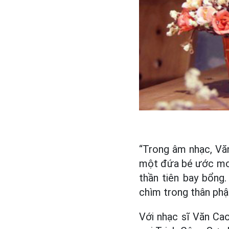
“Trong âm nhạc, Vă
một đứa bé ước mơ m
thần tiên bay bổng.
chìm trong thân phận 
Với nhạc sĩ Văn Cao