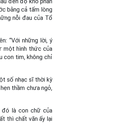
nhau đến độ khó phân
ước bằng cả tấm lòng
hững nỗi đau của Tổ
: “Với những lời, ý
ư một hình thức của
u con tim, không chỉ
ột số nhạc sĩ thời kỳ
ời hẹn thầm chưa ngỏ,
i đó là con chữ của
t thì chất văn ấy lại