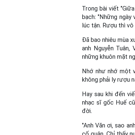
Trong bài viết "Gi
bạch: "Những ngày 
lúc tận. Rượu thì vô
Đã bao nhiêu mùa xu
anh Nguyễn Tuân, 
những khuôn mặt ng
Nhớ như nhớ một v
không phải ly rượu n
Hay sau khi đến vi
nhạc sĩ gốc Huế cũ
đời.
"Anh Văn ơi, sao a
cố quận. Chỉ thấy n