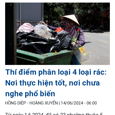
Thí điểm phân loại 4 loại rác:
Nơi thực hiện tốt, nơi chưa
nghe phổ biến
HỒNG DIỆP - HOÀNG XUYẾN |
14/06/2024 - 06:00