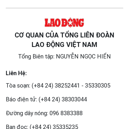
CƠ QUAN CỦA TỔNG LIÊN ĐOÀN
LAO ĐỘNG VIỆT NAM
Tổng Biên tập: NGUYỄN NGỌC HIỂN
Liên Hệ:
Tòa soạn:
(+84 24) 38252441
-
35330305
Báo điện tử:
(+84 24) 38303044
Đường dây nóng:
096 8383388
Bạn đọc:
(+84 24) 35335235