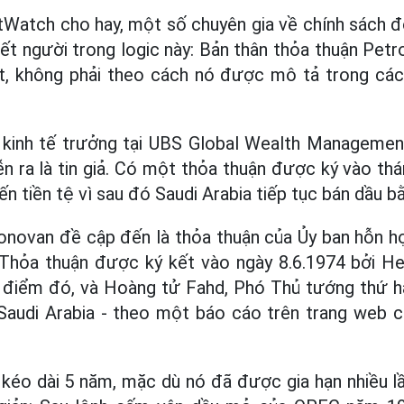
tWatch cho hay, một số chuyên gia về chính sách đ
hết người trong logic này: Bản thân thỏa thuận Petr
ất, không phải theo cách nó được mô tả trong các
 kinh tế trưởng tại UBS Global Wealth Management 
n ra là tin giả. Có một thỏa thuận được ký vào th
ến tiền tệ vì sau đó Saudi Arabia tiếp tục bán dầu 
novan đề cập đến là thỏa thuận của Ủy ban hỗn hợ
 Thỏa thuận được ký kết vào ngày 8.6.1974 bởi He
 điểm đó, và Hoàng tử Fahd, Phó Thủ tướng thứ hai
Saudi Arabia - theo một báo cáo trên trang web 
kéo dài 5 năm, mặc dù nó đã được gia hạn nhiều lầ