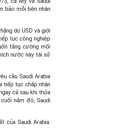
73, cả Mỹ và Saudi
m bảo mỗi bên nhận
thặng dư USD và giới
iếp tục công nghiệp
muốn tăng cường mối
hích nước này tái sử
êu cầu Saudi Arabia
a tiếp tục chấp nhận
ngay cả sau khi thỏa
 cuối năm đó, Saudi
t của Saudi Arabia.