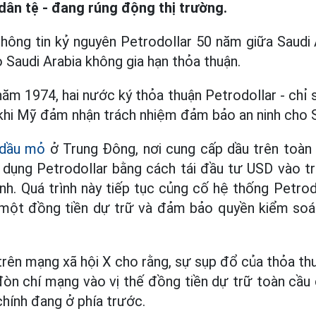
ân tệ - đang rúng động thị trường.
thông tin kỷ nguyên Petrodollar 50 năm giữa Saudi
 Saudi Arabia không gia hạn thỏa thuận.
 năm 1974, hai nước ký thỏa thuận Petrodollar - ch
khi Mỹ đảm nhận trách nhiệm đảm bảo an ninh cho S
dầu mỏ
ở Trung Đông, nơi cung cấp dầu trên toàn c
ử dụng Petrodollar bằng cách tái đầu tư USD vào t
ính. Quá trình này tiếp tục củng cố hệ thống Petrod
ột đồng tiền dự trữ và đảm bảo quyền kiểm soá
 trên mạng xã hội X cho rằng, sự sụp đổ của thỏa th
đòn chí mạng vào vị thế đồng tiền dự trữ toàn cầu
chính đang ở phía trước.