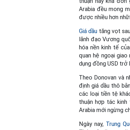
thuận này khá đơn
Arabia đều mong m
được nhiều hơn nhữn
Giá dầu
tăng vọt sau
lãnh đạo Vương quố
hóa nền kinh tế củ
quan hệ ngoại giao 
dụng đồng USD trở l
Theo Donovan và nh
định giá dầu thô bằ
các loại tiền tệ kh
thuận hợp tác kinh
Arabia mới ngừng c
Ngày nay,
Trung Q