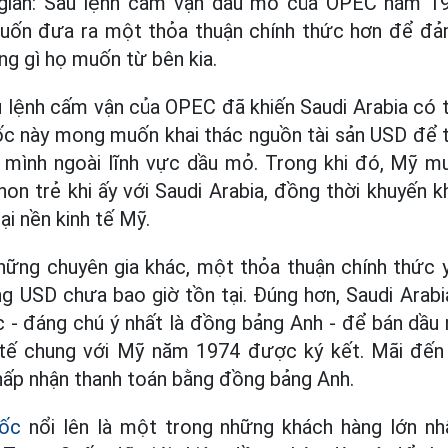
 giản: Sau lệnh cấm vận dầu mỏ của OPEC năm 19
uốn đưa ra một thỏa thuận chính thức hơn để đả
g gì họ muốn từ bên kia.
 lệnh cấm vận của OPEC đã khiến Saudi Arabia có 
c này mong muốn khai thác nguồn tài sản USD để t
a mình ngoài lĩnh vực dầu mỏ. Trong khi đó, Mỹ 
non trẻ khi ấy với Saudi Arabia, đồng thời khuyến k
ại nền kinh tế Mỹ.
ững chuyên gia khác, một thỏa thuận chính thức y
ng USD chưa bao giờ tồn tại. Đúng hơn, Saudi Arabi
ác - đáng chú ý nhất là đồng bảng Anh - để bán dầu 
 tế chung với Mỹ năm 1974 được ký kết. Mãi đến
hấp nhận thanh toán bằng đồng bảng Anh.
uốc
nổi lên là một trong những khách hàng lớn nhấ