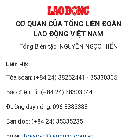
CƠ QUAN CỦA TỔNG LIÊN ĐOÀN
LAO ĐỘNG VIỆT NAM
Tổng Biên tập: NGUYỄN NGỌC HIỂN
Liên Hệ:
Tòa soạn:
(+84 24) 38252441
-
35330305
Báo điện tử:
(+84 24) 38303044
Đường dây nóng:
096 8383388
Bạn đọc:
(+84 24) 35335235
Email:
toasoan@laodong.com.vn