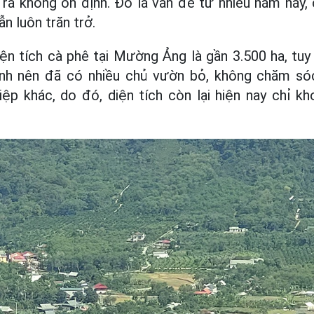
ra không ổn định. Đó là vấn đề từ nhiều năm nay,
 luôn trăn trở.
n tích cà phê tại Mường Ảng là gần 3.500 ha, tuy 
ịnh nên đã có nhiều chủ vườn bỏ, không chăm só
ệp khác, do đó, diện tích còn lại hiện nay chỉ k