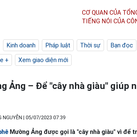
CƠ QUAN CỦA TỔN
TIẾNG NÓI CỦA C
Kinh doanh
Pháp luật
Thời sự
Bạn đọc
e +
Xem giao diện mới
 Ảng – Để "cây nhà giàu" giúp 
G NGUYỄN |
05/07/2023 07:39
phê
Mường Ảng được gọi là "cây nhà giàu" vì để t