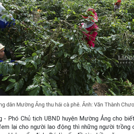
ng dân Mường Ảng thu hái cà phê. Ảnh: Văn Thành Chươ
- Phó Chủ tịch UBND huyện Mường Ảng cho biết, 
em lại cho người lao động thì những người trồng 