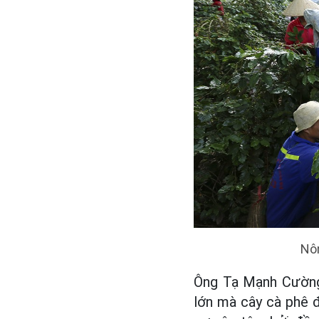
Nô
Ông Tạ Mạnh Cường 
lớn mà cây cà phê đ