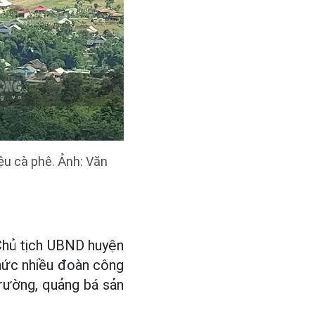
ệu cà phê. Ảnh: Văn
 Chủ tịch UBND huyện
hức nhiều đoàn công
trường, quảng bá sản