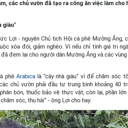
ăm, các chủ vườn đã tạo ra công ăn việc làm cho 
à giàu"
c Lợi - nguyên Chủ tịch Hội cà phê Mường Ảng, câ
uộc xóa đói, giảm nghèo. Vì nếu chỉ tính giá trị ng
 đã đem lại cho người dân Mường Ảng và các vùng l
cà phê
Arabica
là “cây nhà giàu” vì để chăm sóc t
 các chủ vườn phải đầu tư trung bình khoảng 40 tr
hân bón, thuốc bảo vệ thực vật, còn lại, phần lớn 
chăm sóc, thu hái” - ông Lợi cho hay.