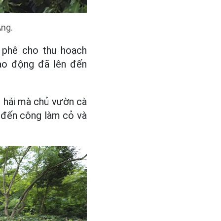
Ảng.
à phê cho thu hoạch
lao động đã lên đến
u hái mà chủ vườn cà
ể đến công làm cỏ và