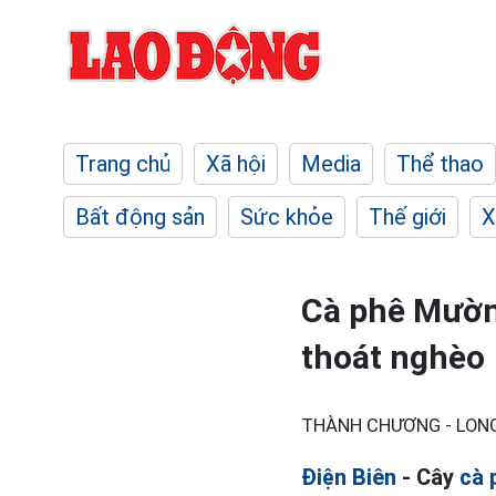
Trang chủ
Xã hội
Media
Thể thao
Bất động sản
Sức khỏe
Thế giới
X
Cà phê Mường
thoát nghèo
THÀNH CHƯƠNG - LON
Điện Biên
- Cây
cà 