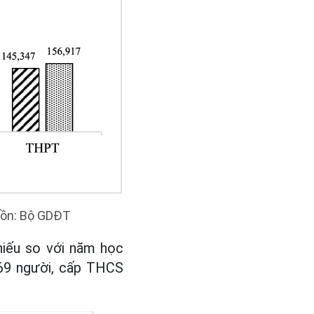
uồn: Bộ GDĐT
hiếu so với năm học
169 người, cấp THCS