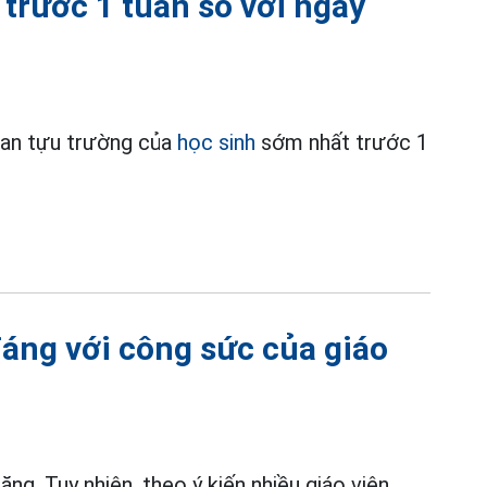
trước 1 tuần so với ngày
ian tựu trường của
học sinh
sớm nhất trước 1
áng với công sức của giáo
ăng. Tuy nhiên, theo ý kiến nhiều giáo viên,