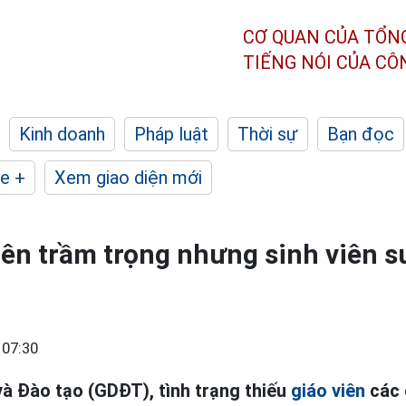
CƠ QUAN CỦA TỔN
TIẾNG NÓI CỦA C
Kinh doanh
Pháp luật
Thời sự
Bạn đọc
e +
Xem giao diện mới
iên trầm trọng nhưng sinh viên 
 07:30
à Đào tạo (GDĐT), tình trạng thiếu
giáo viên
các 