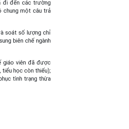
ã đi đến các trường
ó chung một câu trả
à soát số lượng chỉ
 sung biên chế ngành
ế giáo viên đã được
tiểu học còn thiếu);
phục tình trạng thừa