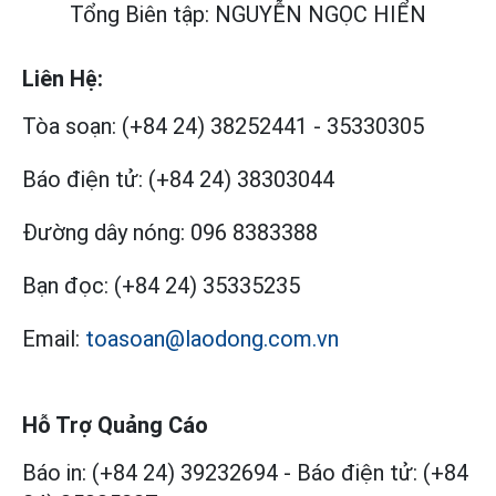
Tổng Biên tập: NGUYỄN NGỌC HIỂN
Liên Hệ:
Tòa soạn:
(+84 24) 38252441
-
35330305
Báo điện tử:
(+84 24) 38303044
Đường dây nóng:
096 8383388
Bạn đọc:
(+84 24) 35335235
Email:
toasoan@laodong.com.vn
Hỗ Trợ Quảng Cáo
Báo in: (+84 24) 39232694
-
Báo điện tử: (+84