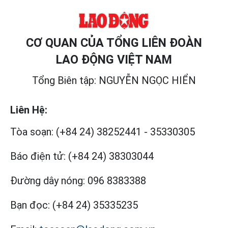
CƠ QUAN CỦA TỔNG LIÊN ĐOÀN
LAO ĐỘNG VIỆT NAM
Tổng Biên tập: NGUYỄN NGỌC HIỂN
Liên Hệ:
Tòa soạn:
(+84 24) 38252441
-
35330305
Báo điện tử:
(+84 24) 38303044
Đường dây nóng:
096 8383388
Bạn đọc:
(+84 24) 35335235