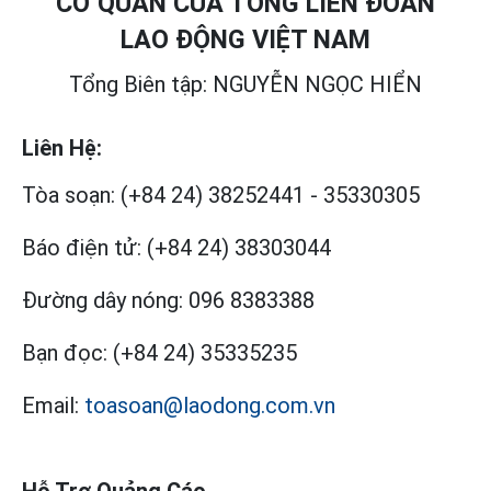
CƠ QUAN CỦA TỔNG LIÊN ĐOÀN
LAO ĐỘNG VIỆT NAM
Tổng Biên tập: NGUYỄN NGỌC HIỂN
Liên Hệ:
Tòa soạn:
(+84 24) 38252441
-
35330305
Báo điện tử:
(+84 24) 38303044
Đường dây nóng:
096 8383388
Bạn đọc:
(+84 24) 35335235
Email:
toasoan@laodong.com.vn