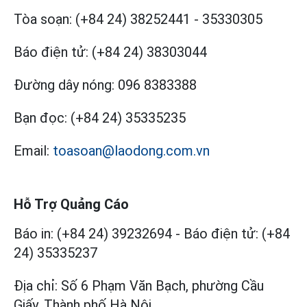
Tòa soạn:
(+84 24) 38252441
-
35330305
Báo điện tử:
(+84 24) 38303044
Đường dây nóng:
096 8383388
Bạn đọc:
(+84 24) 35335235
Email:
toasoan@laodong.com.vn
Hỗ Trợ Quảng Cáo
Báo in: (+84 24) 39232694
-
Báo điện tử: (+84
24) 35335237
Địa chỉ: Số 6 Phạm Văn Bạch, phường Cầu
Giấy, Thành phố Hà Nội