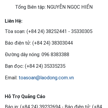
Tổng Biên tập: NGUYỄN NGỌC HIỂN
Liên Hệ:
Tòa soạn:
(+84 24) 38252441
-
35330305
Báo điện tử:
(+84 24) 38303044
Đường dây nóng:
096 8383388
Bạn đọc:
(+84 24) 35335235
Email:
toasoan@laodong.com.vn
Hỗ Trợ Quảng Cáo
Báo in: (+84 24) 39232694
-
Báo điện tử: (+84