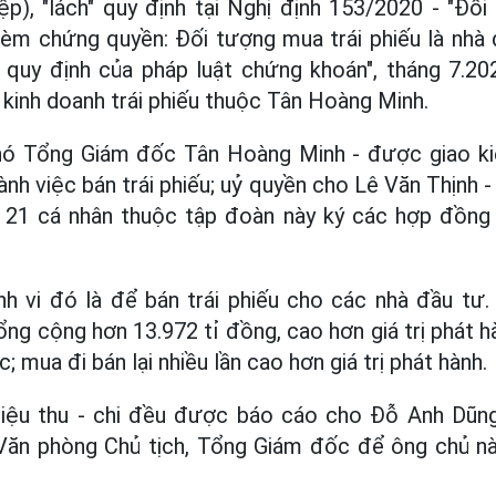
p), "lách" quy định tại Nghị định 153/2020 - "Đối 
kèm chứng quyền: Đối tượng mua trái phiếu là nhà
 quy định của pháp luật chứng khoán", tháng 7.2
 kinh doanh trái phiếu thuộc Tân Hoàng Minh.
hó Tổng Giám đốc Tân Hoàng Minh - được giao k
hành việc bán trái phiếu; uỷ quyền cho Lê Văn Thịnh
21 cá nhân thuộc tập đoàn này ký các hợp đồng 
nh vi đó là để bán trái phiếu cho các nhà đầu tư
ng cộng hơn 13.972 tỉ đồng, cao hơn giá trị phát hà
; mua đi bán lại nhiều lần cao hơn giá trị phát hành.
liệu thu - chi đều được báo cáo cho Đỗ Anh Dũn
 Văn phòng Chủ tịch, Tổng Giám đốc để ông chủ này