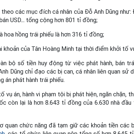
g theo các mục đích cá nhân của Đỗ Anh Dũng như: 
 bán USD... tổng cộng hơn 801 tỉ đồng;
và hoa hồng trái phiếu là hơn 316 tỉ đồng;
ài khoản của Tân Hoàng Minh tại thời điểm khởi tố vụ
àn bộ số tiền huy động từ việc phát hành, bán trái
nh Dũng chỉ đạo các bị can, cá nhân liên quan sử 
 án phát hành trái phiếu.
ố vụ án, hành vi phạm tội bị phát hiện, ngăn chặn, 
c còn lại là hơn 8.643 tỉ đồng của 6.630 nhà đầu
 cơ quan chức năng đã tạm giữ các khoản tiền các bị
nh
, các tổ chức liên quan nộp tổng số hơn 8.645 