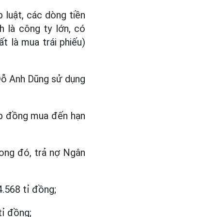
 luật, các dòng tiền
 là công ty lớn, có
t là mua trái phiếu)
 Đỗ Anh Dũng sử dụng
ợp đồng mua đến hạn
rong đó, trả nợ Ngân
4.568 tỉ đồng;
tỉ đồng;