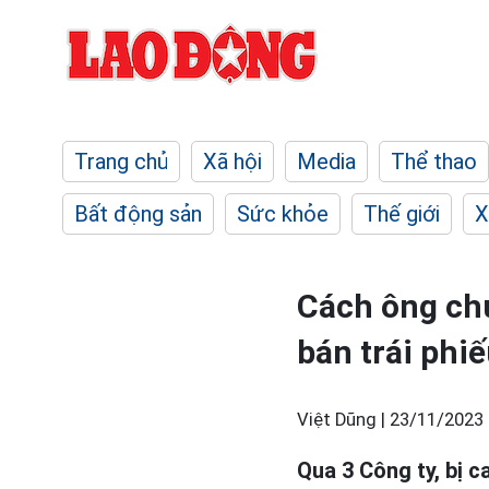
Trang chủ
Xã hội
Media
Thể thao
Bất động sản
Sức khỏe
Thế giới
X
Cách ông chủ
bán trái phi
Việt Dũng |
23/11/2023 
Qua 3 Công ty, bị 