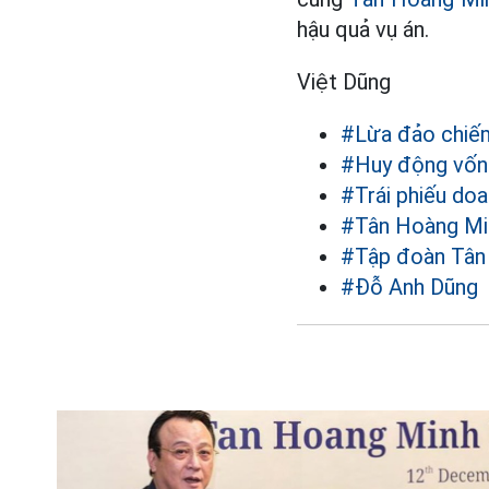
hậu quả vụ án.
Việt Dũng
#Lừa đảo chiếm
#Huy động vốn
#Trái phiếu do
#Tân Hoàng Mi
#Tập đoàn Tân
#Đỗ Anh Dũng