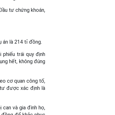
Đầu tư chứng khoán,
 án là 214 tỉ đồng.
 phiếu trái quy định
dụng hết, không đúng
theo cơ quan công tố,
 tư được xác định là
 can và gia đình họ,
tỉ đồng để khắc phục