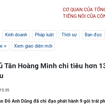
CƠ QUAN CỦA TỔN
TIẾNG NÓI CỦA C
Kinh doanh
Pháp luật
Thời sự
Bạn đọc
e +
Xem giao diện mới
 Tân Hoàng Minh chi tiêu hơn 13
ếu
15:35
can Đỗ Anh Dũng đã chỉ đạo phát hành 9 gói trái p