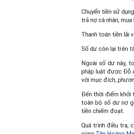
Chuyển tiền sử dụn
trả nợ cá nhân, mua
Thanh toán tiền lãi 
Số dư còn lại trên t
Ngoài số dư này, to
pháp luật được Đỗ A
với mục đích, phương
Đến thời điểm khởi t
toàn bộ số dư nợ gố
tiền chiếm đoạt.
Quá trình điều tra,
cùng
Tân Hoàng Mi