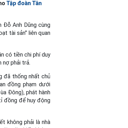
cho
Tập đoàn Tân
an Đỗ Anh Dũng cùng
t tài sản" liên quan
 có tiền chi phí duy
 nợ phải trả.
g đã thống nhất chủ
can đồng phạm dưới
Mùa Đông), phát hành
0 tỉ đồng để huy động
ết không phải là nhà