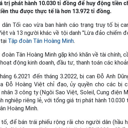
giá trị phát hành 10.030 tỉ đồng để huy động tiền 
tiền thu được thực tế là hơn 13.972 tỉ đồng.
 dân Tối cao vừa ban hành cáo trạng truy tố bị c
iệt và 13 người khác về tội danh "Lừa đảo chiếm đoạ
 tại
Tập đoàn Tân Hoàng Minh
.
 đoàn Tân Hoàng Minh gặp khó khăn về tài chính, cần
 hoạt động kinh doanh, đầu tư, thanh toán các khoản
 tháng 6.2021 đến tháng 3.2022, bị can Đỗ Anh Dũn
ua Đỗ Hoàng Việt chỉ đạo, ủy quyền cho các bị 
nhân 3 công ty (Ngôi Sao Việt, Soleil, Cung điện 
nh nghiệp riêng lẻ, với tổng giá trị phát hành 10.03
Tân Hoàng Minh.
ố, để bán trái phiếu rộng rãi cho người dân (hầu h