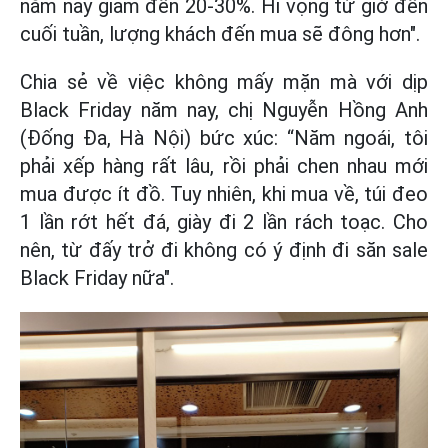
năm nay giảm đến 20-30%. Hi vọng từ giờ đến
cuối tuần, lượng khách đến mua sẽ đông hơn".
Chia sẻ về việc không mấy mặn mà với dịp
Black Friday năm nay, chị Nguyễn Hồng Anh
(Đống Đa, Hà Nội) bức xúc: “Năm ngoái, tôi
phải xếp hàng rất lâu, rồi phải chen nhau mới
mua được ít đồ. Tuy nhiên, khi mua về, túi đeo
1 lần rớt hết đá, giày đi 2 lần rách toạc. Cho
nên, từ đấy trở đi không có ý định đi săn sale
Black Friday nữa".