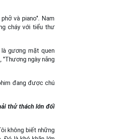
 phở và piano". Nam
ng cháy với tiểu thư
 là gương mặt quen
", "Thương ngày nắng
 phim đang được chú
hải thử thách lớn đối
 Tôi không biết những
. Đó là khó khăn lớn