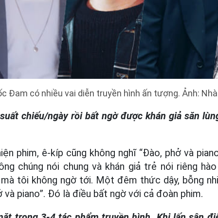
c Đam có nhiều vai diễn truyền hình ấn tượng. Ảnh: Nhà
suất chiếu/ngày rồi bất ngờ được khán giả săn lùn
hiện phim, ê-kíp cũng không nghĩ “Đào, phở và pian
ông chúng nói chung và khán giả trẻ nói riêng hà
u mà tôi không ngờ tới. Một đêm thức dậy, bỗng nh
 và piano”. Đó là điều bất ngờ với cả đoàn phim.
t trong 3-4 tác phẩm truyền hình. Khi lấn sân đi