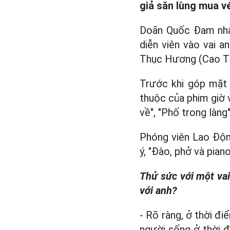
giả săn lùng mua v
Doãn Quốc Đam nhận
diễn viên vào vai a
Thục Hương (Cao Thị
Trước khi góp mặt
thuộc của phim giờ 
về", "Phố trong làng"
Phóng viên Lao Độn
ý, "Đào, phở và piano
Thử sức với một vai 
với anh?
- Rõ ràng, ở thời đi
người sống ở thời đ