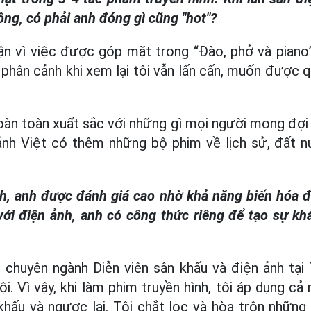
ông, có phải anh đóng gì cũng "hot"?
n vì việc được góp mặt trong “Đào, phở và piano”
hân cảnh khi xem lại tôi vẫn lấn cấn, muốn được qu
oàn toàn xuất sắc với những gì mọi người mong đợi
 ảnh Việt có thêm những bộ phim về lịch sử, đất n
h, anh được đánh giá cao nhờ khả năng biến hóa đ
i với điện ảnh, anh có công thức riêng để tạo sự kh
 chuyên ngành Diễn viên sân khấu và điện ảnh tại
i. Vì vậy, khi làm phim truyền hình, tôi áp dụng cả
khấu và ngược lại. Tôi chắt lọc và hòa trộn những