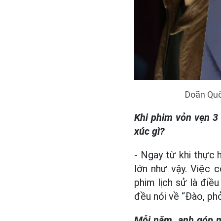
Doãn Quố
Khi phim vỏn vẹn 3 
xúc gì?
- Ngay từ khi thực 
lớn như vậy. Việc c
phim lịch sử là điề
đều nói về “Đào, phở
Mỗi năm, anh góp mặ