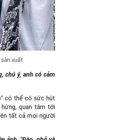
 sản xuất
g, chú ý, anh có cảm
o” có thể có sức hút
o hứng, quan tâm tới
iên tất cả mọi người
ện ảnh, "Đào, phở và