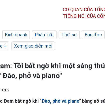
CƠ QUAN CỦA TỔN
TIẾNG NÓI CỦA C
Kinh doanh
Pháp luật
Thời sự
Bạn đọc
e +
Xem giao diện mới
m: Tôi bất ngờ khi một sáng th
 "Đào, phở và piano"
10:02
c Đam bất ngờ khi "
Đào, phở và piano
" bùng nổ s