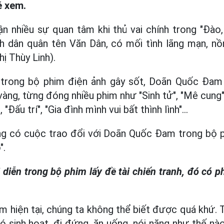
é xem.
 nhiều sự quan tâm khi thủ vai chính trong "Đào,
nh dân quân tên Văn Dân, có mối tình lãng mạn, nồ
 Thùy Linh).
 trong bộ phim điện ảnh gây sốt, Doãn Quốc Đam
vàng, từng đóng nhiều phim như "Sinh tử", "Mê cung
, "Đấu trí", "Gia đình mình vui bất thình lình"…
g có cuộc trao đổi với Doãn Quốc Đam trong bộ
".
diễn trong bộ phim lấy đề tài chiến tranh, đó có p
ểm hiện tại, chúng ta không thể biết được quá khứ.
ó sinh hoạt, đi đứng, ăn uống, nói năng như thế nào