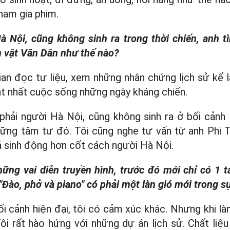
tham gia phim.
 Nội, cũng không sinh ra trong thời chiến, anh t
n vật Văn Dân như thế nào?
ian đọc tư liệu, xem những nhân chứng lịch sử kể l
hật nhất cuộc sống những ngày kháng chiến.
phải người Hà Nội, cũng không sinh ra ở bối cảnh
ững tâm tư đó. Tôi cũng nghe tư vấn từ anh Phi T
ả sinh động hơn cốt cách người Hà Nội.
hững vai diễn truyền hình, trước đó mới chỉ có 1 
"Đào, phở và piano" có phải một làn gió mới trong s
ối cảnh hiện đại, tôi có cảm xúc khác. Nhưng khi l
Tôi rất hào hứng với những dự án lịch sử. Chất liệu