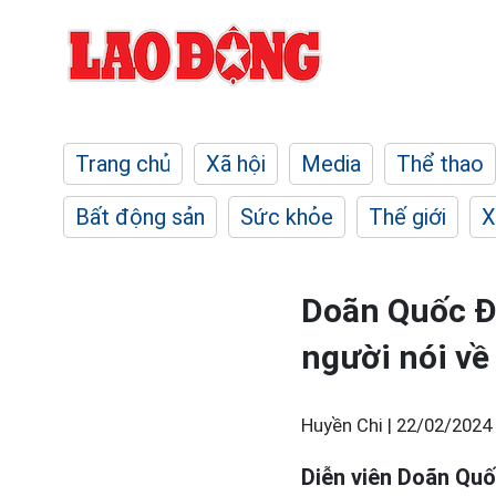
Trang chủ
Xã hội
Media
Thể thao
Bất động sản
Sức khỏe
Thế giới
X
Doãn Quốc Đa
người nói về
Huyền Chi |
22/02/2024 
Diễn viên Doãn Quố