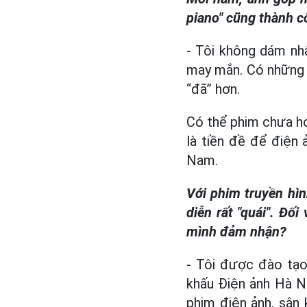
piano" cũng thành c
- Tôi không dám nhậ
may mắn. Có những p
“đã” hơn.
Có thể phim chưa h
là tiền đề để điện
Nam.
Với phim truyền hìn
diễn rất "quái". Đố
mình đảm nhận?
- Tôi được đào tạo
khấu Điện ảnh Hà Nộ
phim điện ảnh, sân 