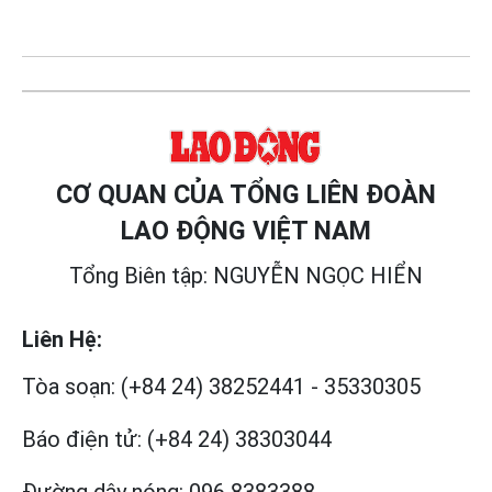
CƠ QUAN CỦA TỔNG LIÊN ĐOÀN
LAO ĐỘNG VIỆT NAM
Tổng Biên tập: NGUYỄN NGỌC HIỂN
Liên Hệ:
Tòa soạn:
(+84 24) 38252441
-
35330305
Báo điện tử:
(+84 24) 38303044
Đường dây nóng:
096 8383388