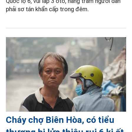
Quốc lộ 6, vùi lấp 3 ôtô, hàng trăm người dân
phải sơ tán khẩn cấp trong đêm.
Cháy chợ Biên Hòa, có tiểu