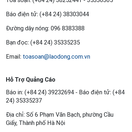
Tòa soạn:
(+84 24) 38252441
-
35330305
Báo điện tử:
(+84 24) 38303044
Đường dây nóng:
096 8383388
Bạn đọc:
(+84 24) 35335235
Email:
toasoan@laodong.com.vn
Hỗ Trợ Quảng Cáo
Báo in: (+84 24) 39232694
-
Báo điện tử: (+84
24) 35335237
Địa chỉ: Số 6 Phạm Văn Bạch, phường Cầu
Giấy, Thành phố Hà Nội