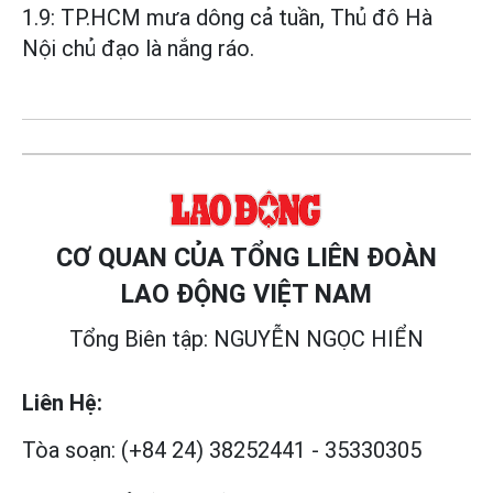
1.9: TP.HCM mưa dông cả tuần, Thủ đô Hà
Nội chủ đạo là nắng ráo.
CƠ QUAN CỦA TỔNG LIÊN ĐOÀN
LAO ĐỘNG VIỆT NAM
Tổng Biên tập: NGUYỄN NGỌC HIỂN
Liên Hệ:
Tòa soạn:
(+84 24) 38252441
-
35330305