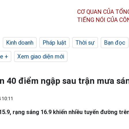
CƠ QUAN CỦA TỔN
TIẾNG NÓI CỦA C
Kinh doanh
Pháp luật
Thời sự
Bạn đọc
e +
Xem giao diện mới
n 40 điểm ngập sau trận mưa sá
 10:11
5.9, rạng sáng 16.9 khiến nhiều tuyến đường trên