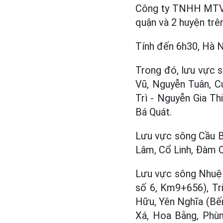
Công ty TNHH MTV T
quận và 2 huyện tr
Tính đến 6h30, Hà N
Trong đó, lưu vực 
Vũ, Nguyễn Tuân, C
Trì - Nguyễn Gia T
Bá Quát.
Lưu vực sông Cầu B
Lâm, Cổ Linh, Đàm 
Lưu vực sông Nhuệ c
số 6, Km9+656), Tr
Hữu, Yên Nghĩa (Bến
Xá, Hoa Bằng, Phùn