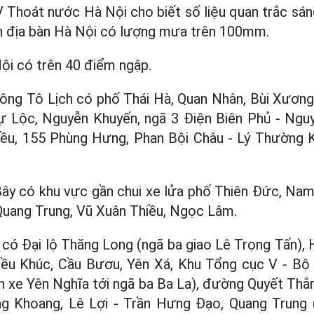
hoát nước Hà Nội cho biết số liệu quan trắc sáng
ên địa bàn Hà Nội có lượng mưa trên 100mm.
ội có trên 40 điểm ngập.
sông Tô Lịch có phố Thái Hà, Quan Nhân, Bùi Xươn
ự Lộc, Nguyễn Khuyến, ngã 3 Điện Biên Phủ - Nguy
hiều, 155 Phùng Hưng, Phan Bội Châu - Lý Thường K
ây có khu vực gần chui xe lửa phố Thiên Đức, Na
Quang Trung, Vũ Xuân Thiều, Ngọc Lâm.
ó Đại lộ Thăng Long (ngã ba giao Lê Trọng Tấn), H
iều Khúc, Cầu Bươu, Yên Xá, Khu Tổng cục V - B
 xe Yên Nghĩa tới ngã ba Ba La), đường Quyết Thắ
g Khoang, Lê Lợi - Trần Hưng Đạo, Quang Trung