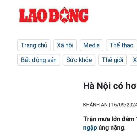
Trang chủ
Xã hội
Media
Thể thao
Bất động sản
Sức khỏe
Thế giới
X
Hà Nội có hơ
KHÁNH AN |
16/09/2024
Trận mưa lớn đêm 1
ngập
úng nặng.