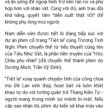
và ăn uống để ngoại hình trở nên rắn rỏi và phù
hợp hơn với nhân vật. Cùng với đó, anh trau dồi
khả năng, quyết tâm "diễn xuất thật tốt" để
không phụ lòng mọi người.
Nam diễn viên được tiết lộ đang tiếp xúc với
dự án phim cổ trang "Tiệt la" cùng Trương Tịnh
Nghi. Phim chuyển thể từ tiểu thuyết cùng tên
của Tiêu Như Sắt, là phần tiền truyện của "Hộc
Châu phu nhân" (đã chuyển thể thành phim do
Dương Mịch, Trần Vỹ Đình).
"Tiệt la" xoay quanh chuyện tình của công chúa
mù Đề Lan xinh đẹp, hoạt bát và luôn khát
khao tự do với tướng quân trẻ Thang Kiền Tự -
người mang trong mình sứ mệnh bí mật. Nếu
cặp sao nhận lời, phim dự kiến sẽ khai máy vào