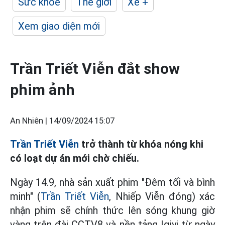
Sức khỏe
Thế giới
Xe +
Xem giao diện mới
Trần Triết Viễn đắt show
phim ảnh
An Nhiên |
14/09/2024 15:07
Trần Triết Viễn
trở thành từ khóa nóng khi
có loạt dự án mới chờ chiếu.
Ngày 14.9, nhà sản xuất phim "Đêm tối và bình
minh" (
Trần Triết Viễn
, Nhiếp Viễn đóng) xác
nhận phim sẽ chính thức lên sóng khung giờ
vàng trên đài CCTV8 và nền tảng Iqiyi từ ngày