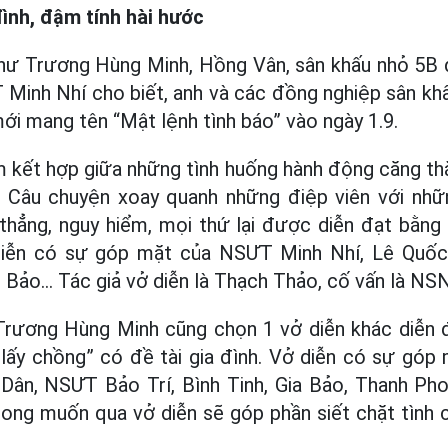
đình, đậm tính hài hước
như Trương Hùng Minh, Hồng Vân, sân khấu nhỏ 5B 
T Minh Nhí cho biết, anh và các đồng nghiệp sân k
ới mang tên “Mật lệnh tình báo” vào ngày 1.9.
 kết hợp giữa những tình huống hành động căng th
 Câu chuyện xoay quanh những điệp viên với nhữ
thẳng, nguy hiểm, mọi thứ lại được diễn đạt bằng
diễn có sự góp mặt của NSƯT Minh Nhí, Lê Quố
 Bảo... Tác giả vở diễn là Thạch Thảo, cố vấn là N
 Trương Hùng Minh cũng chọn 1 vở diễn khác diễn đ
 lấy chồng” có đề tài gia đình. Vở diễn có sự gó
 Dân, NSƯT Bảo Trí, Bình Tinh, Gia Bảo, Thanh Phon
ong muốn qua vở diễn sẽ góp phần siết chặt tình c