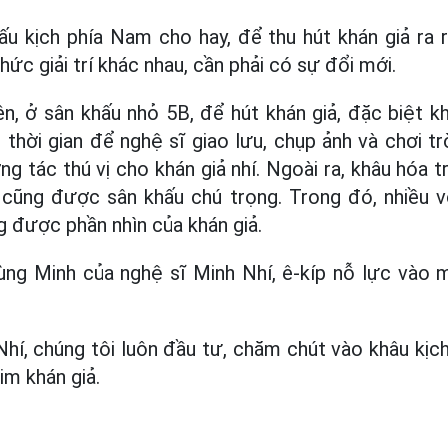
ấu kịch phía Nam cho hay, để thu hút khán giả ra rạ
hức giải trí khác nhau, cần phải có sự đổi mới.
 ở sân khấu nhỏ 5B, để hút khán giả, đặc biệt khá
 thời gian để nghệ sĩ giao lưu, chụp ảnh và chơi t
g tác thú vị cho khán giả nhí. Ngoài ra, khâu hóa 
 cũng được sân khấu chú trọng. Trong đó, nhiều vở
g được phần nhìn của khán giả.
g Minh của nghệ sĩ Minh Nhí, ê-kíp nỗ lực vào m
hí, chúng tôi luôn đầu tư, chăm chút vào khâu kịc
im khán giả.