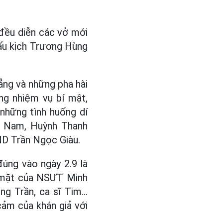
đều diễn các vở mới
hấu kịch Trương Hùng
ẳng và những pha hài
ng nhiệm vụ bí mật,
 những tình huống dí
c Nam, Huỳnh Thanh
SND Trần Ngọc Giàu.
úng vào ngày 2.9 là
p mặt của NSƯT Minh
g Trần, ca sĩ Tim...
ảm của khán giả với