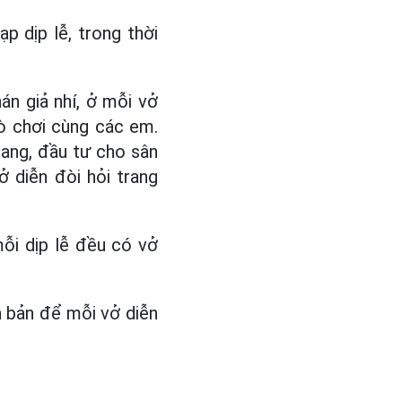
p dịp lễ, trong thời
n giả nhí, ở mỗi vở
rò chơi cùng các em.
trang, đầu tư cho sân
 diễn đòi hỏi trang
ỗi dịp lễ đều có vở
h bản để mỗi vở diễn