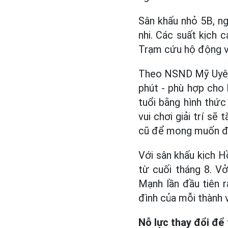
Sân khấu nhỏ 5B, ng
nhi. Các suất kịch
Trạm cứu hộ động vậ
Theo NSND Mỹ Uyên,
phút - phù hợp cho 
tuổi bằng hình thức
vui chơi giải trí sẽ
cũ để mong muốn đón
Với sân khấu kịch H
từ cuối tháng 8. V
Mạnh lần đầu tiên ra
đình của mỗi thành v
Nỗ lực thay đổi để 