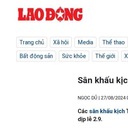
Trang chủ
Xã hội
Media
Thể thao
Bất động sản
Sức khỏe
Thế giới
X
Sân khấu kịc
NGỌC DỦ |
27/08/2024 
Các
sân khấu kịch
T
dịp lễ 2.9.