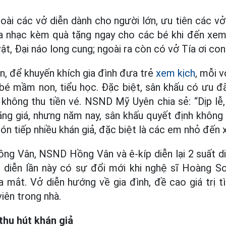
oài các vở diễn dành cho người lớn, ưu tiên các vở
 ca nhạc kèm quà tặng ngay cho các bé khi đến xem
t, Đại náo long cung; ngoài ra còn có vở Tía ơi con
 để khuyến khích gia đình đưa trẻ
xem kịch
, mỗi v
bé mầm non, tiểu học. Đặc biệt, sân khấu có ưu đ
 không thu tiền vé. NSND Mỹ Uyên chia sẻ: “Dịp lễ
 tăng giá, nhưng năm nay, sân khấu quyết định không 
 tiếp nhiều khán giả, đặc biệt là các em nhỏ đến 
ồng Vân, NSND Hồng Vân và ê-kíp diễn lại 2 suất 
ở diễn lần này có sự đổi mới khi nghệ sĩ Hoàng Sơ
 mắt. Vở diễn hướng về gia đình, đề cao giá trị tì
iên trong nhà.
thu hút khán giả