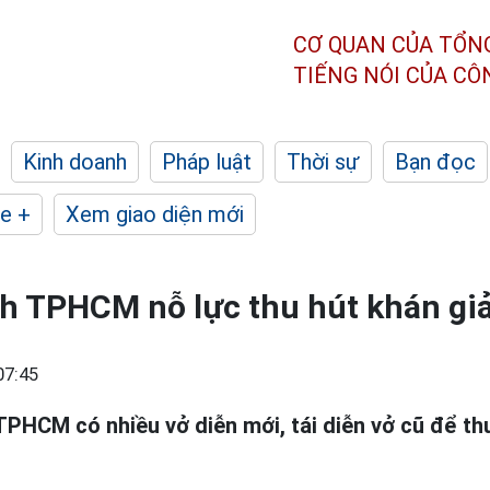
CƠ QUAN CỦA TỔN
TIẾNG NÓI CỦA C
Kinh doanh
Pháp luật
Thời sự
Bạn đọc
e +
Xem giao diện mới
h TPHCM nỗ lực thu hút khán giả 
07:45
PHCM có nhiều vở diễn mới, tái diễn vở cũ để th