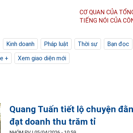
CƠ QUAN CỦA TỔN
TIẾNG NÓI CỦA C
Kinh doanh
Pháp luật
Thời sự
Bạn đọc
e +
Xem giao diện mới
Quang Tuấn tiết lộ chuyện đằ
đạt doanh thu trăm tỉ
NHÓM PV |
05/04/2026 - 10:59