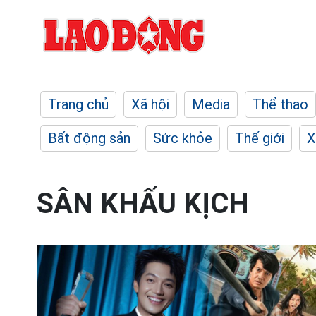
Trang chủ
Xã hội
Media
Thể thao
Bất động sản
Sức khỏe
Thế giới
X
SÂN KHẤU KỊCH