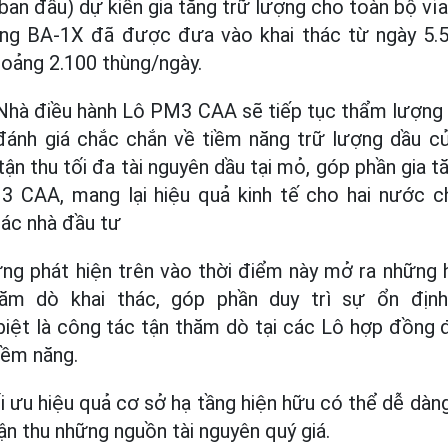
an đầu) dự kiến gia tăng trữ lượng cho toàn bộ vỉa
iếng BA-1X đã được đưa vào khai thác từ ngày 5.5
hoảng 2.100 thùng/ngày.
, Nhà điều hành Lô PM3 CAA sẽ tiếp tục thẩm lượng
ánh giá chắc chắn về tiềm năng trữ lượng dầu c
tận thu tối đa tài nguyên dầu tại mỏ, góp phần gia t
3 CAA, mang lại hiệu quả kinh tế cho hai nước 
các nhà đầu tư
ng phát hiện trên vào thời điểm này mở ra những 
ăm dò khai thác, góp phần duy trì sự ổn định
iệt là công tác tận thăm dò tại các Lô hợp đồng 
iềm năng.
ối ưu hiệu quả cơ sở hạ tầng hiện hữu có thể dễ dà
ận thu những nguồn tài nguyên quý giá.