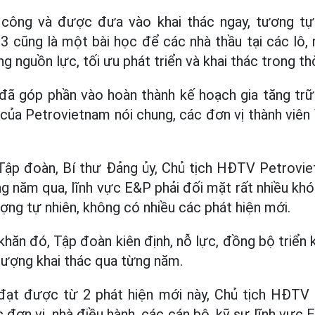
 công và được đưa vào khai thác ngay, tương tự
3 cũng là một bài học để các nhà thầu tại các lô,
ụng nguồn lực, tối ưu phát triển và khai thác trong th
đã góp phần vào hoàn thành kế hoạch gia tăng trữ
của Petrovietnam nói chung, các đơn vị thành viê
Tập đoàn, Bí thư Đảng ủy, Chủ tịch HĐTV Petrov
ng năm qua, lĩnh vực E&P phải đối mặt rất nhiều khó
ợng tự nhiên, không có nhiều các phát hiện mới.
hăn đó, Tập đoàn kiên định, nỗ lực, đồng bộ triển k
 lượng khai thác qua từng năm.
đạt được từ 2 phát hiện mới này, Chủ tịch HĐT
 đơn vị, nhà điều hành, các cán bộ, kỹ sư lĩnh vực 