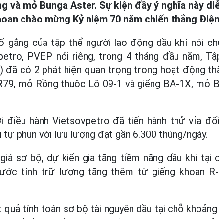
g và mỏ Bunga Aster. Sự kiện đầy ý nghĩa này diễ
oan chào mừng Kỷ niệm 70 năm chiến thắng Điện 
ố gắng của tập thể người lao động dầu khí nói ch
petro, PVEP nói riêng, trong 4 tháng đầu năm, Tậ
) đã có 2 phát hiện quan trọng trong hoạt động th
g R79, mỏ Rồng thuộc Lô 09-1 và giếng BA-1X, mỏ 
ời điều hành Vietsovpetro đã tiến hành thử vỉa đ
tự phun với lưu lượng đạt gần 6.300 thùng/ngày.
iá sơ bộ, dự kiến gia tăng tiềm năng dầu khí tại
 ước tính trữ lượng tăng thêm từ giếng khoan R-
 quả tính toán sơ bộ tài nguyên dầu tại chỗ khoảng