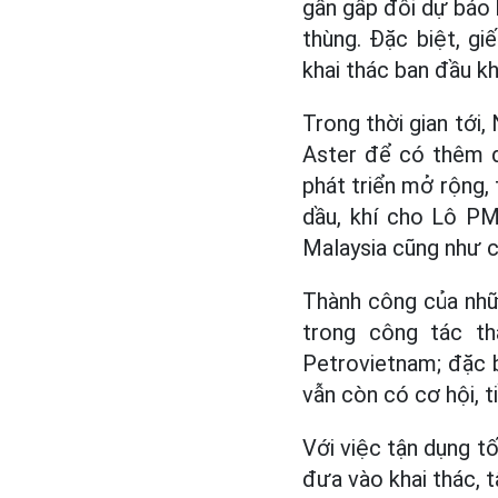
gần gấp đôi dự báo b
thùng. Đặc biệt, g
khai thác ban đầu k
Trong thời gian tới
Aster để có thêm đ
phát triển mở rộng, 
dầu, khí cho Lô PM
Malaysia cũng như 
Thành công của nhữ
trong công tác th
Petrovietnam; đặc b
vẫn còn có cơ hội, t
Với việc tận dụng t
đưa vào khai thác, t