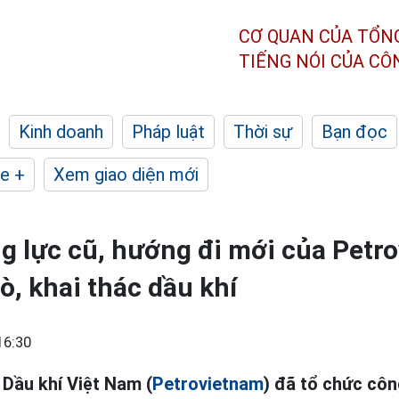
CƠ QUAN CỦA TỔN
TIẾNG NÓI CỦA C
Kinh doanh
Pháp luật
Thời sự
Bạn đọc
e +
Xem giao diện mới
g lực cũ, hướng đi mới của Petr
ò, khai thác dầu khí
16:30
 Dầu khí Việt Nam (
Petrovietnam
) đã tổ chức côn