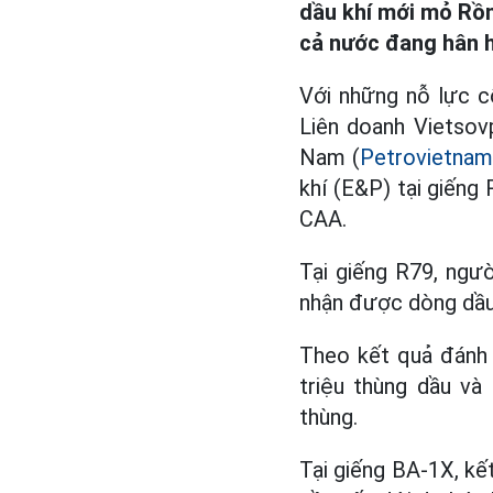
dầu khí mới mỏ Rồn
cả nước đang hân h
Với những nỗ lực c
Liên doanh Vietsov
Nam (
Petrovietnam
khí (E&P) tại giến
CAA.
Tại giếng R79, ngư
nhận được dòng dầu 
Theo kết quả đánh g
triệu thùng dầu và
thùng.
Tại giếng BA-1X, kết