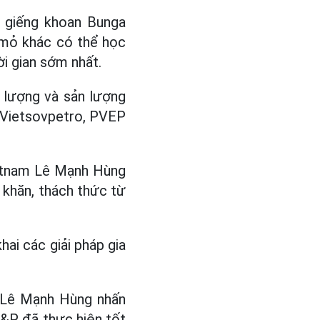
 giếng khoan Bunga
 mỏ khác có thể học
ời gian sớm nhất.
 lượng và sản lượng
n Vietsovpetro, PVEP
ietnam Lê Mạnh Hùng
 khăn, thách thức từ
hai các giải pháp gia
V Lê Mạnh Hùng nhấn
E&P đã thực hiện tốt