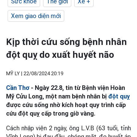
Sức khỏe
Thế giới
Xe +
Xem giao diện mới
Kịp thời cứu sống bệnh nhân
đột quỵ do xuất huyết não
MỸ LY |
22/08/2024 20:19
Cần Thơ
- Ngày 22.8, tin từ Bệnh viện Hoàn
Mỹ Cửu Long, một nam bệnh nhân bị
đột quỵ
được cứu sống nhờ kích hoạt quy trình cấp
cứu đột quỵ cấp trong giờ vàng.
Cách nhập viện 2 ngày, ông L.V.B (63 tuổi, tỉnh
Vĩnh Long) bị đau đầu, chóng mặt, đo huyết áp