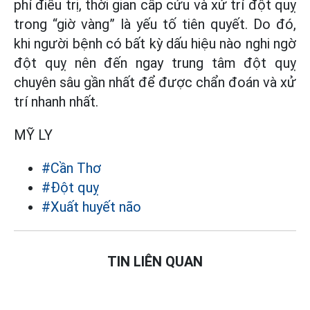
phí điều trị, thời gian cấp cứu và xử trí đột quỵ
trong “giờ vàng” là yếu tố tiên quyết. Do đó,
khi người bệnh có bất kỳ dấu hiệu nào nghi ngờ
đột quỵ nên đến ngay trung tâm đột quỵ
chuyên sâu gần nhất để được chẩn đoán và xử
trí nhanh nhất.
MỸ LY
#Cần Thơ
#Đột quỵ
#Xuất huyết não
TIN LIÊN QUAN