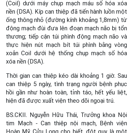
(Coil) dưới máy chụp mạch máu số hóa xóa
nền (DSA). Kíp can thiệp đã tiến hành luồn một
ống thông nhỏ (đường kính khoảng 1,8mm) từ
động mạch đùi đưa lên đoạn mạch não bị tổn
thương; tiếp cận túi phình động mạch não và
thực hiện nút mạch bít túi phình bằng vòng
xoắn Coil dưới hệ thống chụp mạch số hóa
xóa nền (DSA).
Thời gian can thiệp kéo dài khoảng 1 giờ. Sau
can thiệp 5 ngày, tình trạng người bệnh phục
hồi gần như hoàn toàn, tỉnh táo, hết yếu liệt,
hiện đã được xuất viện theo dõi ngoại trú.
BS.CKII. Nguyễn Hữu Thái, Trưởng khoa Nội
tim Mạch - Can thiệp nội mạch, Bệnh viện
Hoàn Mỹ Cửu Long cho biết, đột quỵ là một