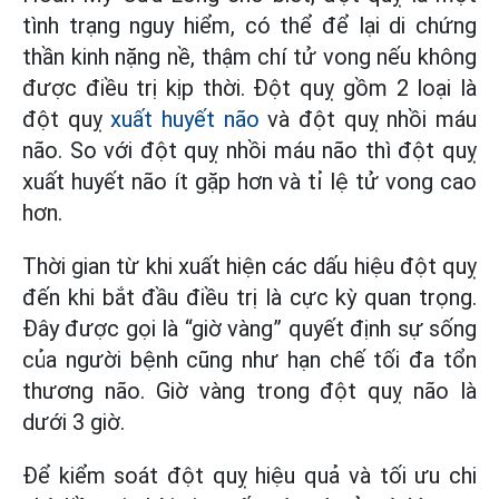
tình trạng nguy hiểm, có thể để lại di chứng
thần kinh nặng nề, thậm chí tử vong nếu không
được điều trị kịp thời. Đột quỵ gồm 2 loại là
đột quỵ
xuất huyết não
và đột quỵ nhồi máu
não. So với đột quỵ nhồi máu não thì đột quỵ
xuất huyết não ít gặp hơn và tỉ lệ tử vong cao
hơn.
Thời gian từ khi xuất hiện các dấu hiệu đột quỵ
đến khi bắt đầu điều trị là cực kỳ quan trọng.
Đây được gọi là “giờ vàng” quyết định sự sống
của người bệnh cũng như hạn chế tối đa tổn
thương não. Giờ vàng trong đột quỵ não là
dưới 3 giờ.
Để kiểm soát đột quỵ hiệu quả và tối ưu chi