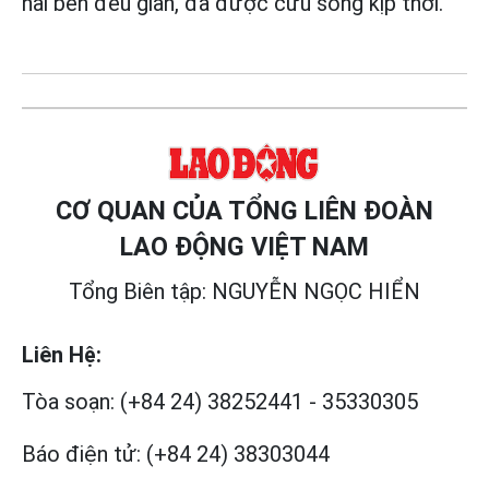
hai bên đều giãn, đã được cứu sống kịp thời.
CƠ QUAN CỦA TỔNG LIÊN ĐOÀN
LAO ĐỘNG VIỆT NAM
Tổng Biên tập: NGUYỄN NGỌC HIỂN
Liên Hệ:
Tòa soạn:
(+84 24) 38252441
-
35330305
Báo điện tử:
(+84 24) 38303044