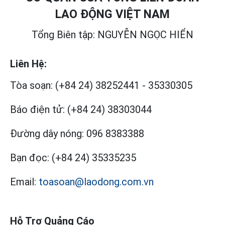
LAO ĐỘNG VIỆT NAM
Tổng Biên tập: NGUYỄN NGỌC HIỂN
Liên Hệ:
Tòa soạn:
(+84 24) 38252441
-
35330305
Báo điện tử:
(+84 24) 38303044
Đường dây nóng:
096 8383388
Bạn đọc:
(+84 24) 35335235
Email:
toasoan@laodong.com.vn
Hỗ Trợ Quảng Cáo