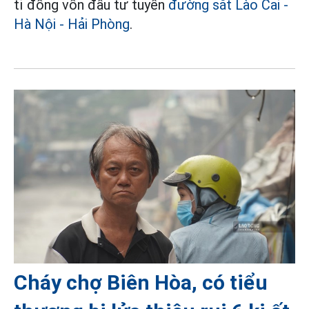
tỉ đồng vốn đầu tư tuyến
đường sắt Lào Cai -
Hà Nội - Hải Phòng
.
Cháy chợ Biên Hòa, có tiểu