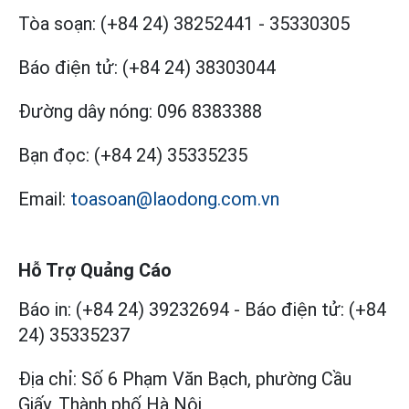
Tòa soạn:
(+84 24) 38252441
-
35330305
Báo điện tử:
(+84 24) 38303044
Đường dây nóng:
096 8383388
Bạn đọc:
(+84 24) 35335235
Email:
toasoan@laodong.com.vn
Hỗ Trợ Quảng Cáo
Báo in: (+84 24) 39232694
-
Báo điện tử: (+84
24) 35335237
Địa chỉ: Số 6 Phạm Văn Bạch, phường Cầu
Giấy, Thành phố Hà Nội