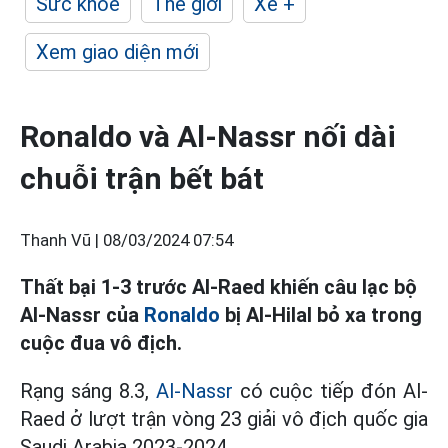
Sức khỏe
Thế giới
Xe +
Xem giao diện mới
Ronaldo và Al-Nassr nối dài
chuỗi trận bết bát
Thanh Vũ |
08/03/2024 07:54
Thất bại 1-3 trước Al-Raed khiến câu lạc bộ
Al-Nassr của
Ronaldo
bị Al-Hilal bỏ xa trong
cuộc đua vô địch.
Rạng sáng 8.3,
Al-Nassr
có cuộc tiếp đón Al-
Raed ở lượt trận vòng 23 giải vô địch quốc gia
Saudi Arabia 2023-2024.