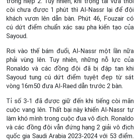
trong hiệp 2. Tuy nhiên, khi trọng tài vừa thổi
còi chưa được 1 phút thì Al-Nassr lại để đội
khách vươn lên dẫn bàn. Phút 46, Fouzair có
cú dứt điểm chuẩn xác sau pha kiến tạo của
Sayoud.
Rơi vào thế bám đuổi, Al-Nassr một lần nữa
phải vùng lên. Tuy nhiên, những nỗ lực của
Ronaldo và các đồng đội đã bị đập tan khi
Sayoud tung cú dứt điểm tuyệt đẹp từ sát
vòng 16m50 đưa Al-Raed dẫn trước 2 bàn.
Tỉ số 3-1 đã được giữ đến khi tiếng còi mãn
cuộc vang lên. Thất bại này khiến Al-Nassr tự
làm khó mình trong cuộc đua vô địch. Ronaldo
và các đồng đội vẫn đứng hạng 2 giải vô địch
quốc gia Saudi Arabia 2023-2024 với 53 điểm.