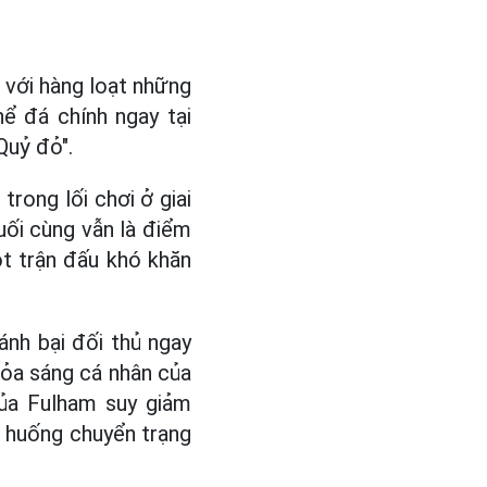
với hàng loạt những
hể đá chính ngay tại
Quỷ đỏ".
rong lối chơi ở giai
uối cùng vẫn là điểm
t trận đấu khó khăn
ánh bại đối thủ ngay
tỏa sáng cá nhân của
của Fulham suy giảm
h huống chuyển trạng