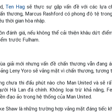
ed,
Ten Hag
sẽ thực sự gặp vấn đề với các lựa c
n thương, Marcus Rashford có phong độ tệ trong 
u thời gian hòa nhập.
n đánh giá, nếu không thể cải thiện khâu dứt điểm
iểm trước Fulham.
a giải mới nhưng vấn đề chấn thương vẫn đang 
u bảng Leny Yoro sẽ vắng mặt vì chấn thương, tương t
ũng chưa thi đấu phút nào cho Man United và sẽ r
ười Hà Lan đá chính. Không loại trừ khả năng, Fe
iền đạo ảo trong hệ thống của Man United.
uke Shaw là những trường hợp vắng mặt đáng tiếc kh