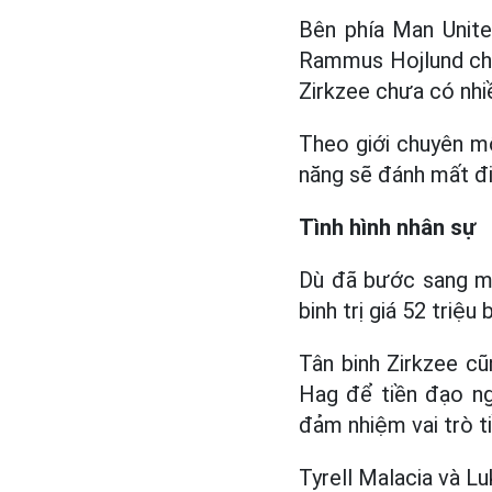
Bên phía Man Unit
Rammus Hojlund chấ
Zirkzee chưa có nhiề
Theo giới chuyên mô
năng sẽ đánh mất đ
Tình hình nhân sự
Dù đã bước sang mù
binh trị giá 52 triệ
Tân binh Zirkzee c
Hag để tiền đạo ng
đảm nhiệm vai trò t
Tyrell Malacia và L