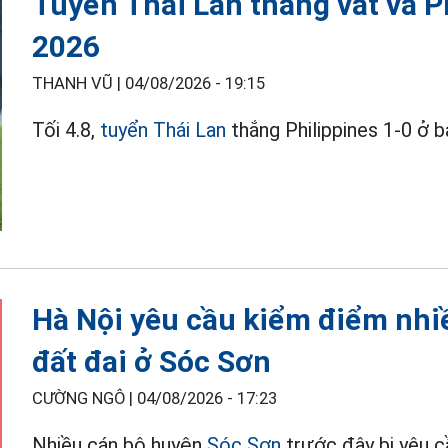
Tuyển Thái Lan thắng vất vả P
2026
THANH VŨ |
04/08/2026 - 19:15
Tối 4.8,
tuyển Thái Lan
thắng Philippines 1-0 ở
Hà Nội yêu cầu kiểm điểm nhi
đất đai ở Sóc Sơn
CƯỜNG NGÔ |
04/08/2026 - 17:23
Nhiều cán bộ huyện
Sóc Sơn
trước đây bị yêu c