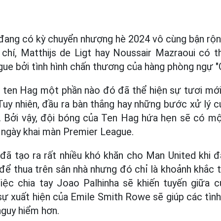
đang có kỳ chuyển nhượng hè 2024 vô cùng bận rộn 
chí, Matthijs de Ligt hay Noussair Mazraoui có t
ue bởi tình hình chấn thương của hàng phòng ngự "
k ten Hag một phần nào đó đã thể hiện sự tươi mới t
 Tuy nhiên, đầu ra bàn thắng hay những bước xử lý c
. Bởi vậy, đội bóng của Ten Hag hứa hẹn sẽ có mộ
 ngày khai màn Premier League.
ã tạo ra rất nhiều khó khăn cho Man United khi đ
ù để thua trên sân nhà nhưng đó chỉ là khoảnh khắc 
iệc chia tay Joao Palhinha sẽ khiến tuyến giữa 
 sự xuất hiện của Emile Smith Rowe sẽ giúp các tìn
nguy hiểm hơn.