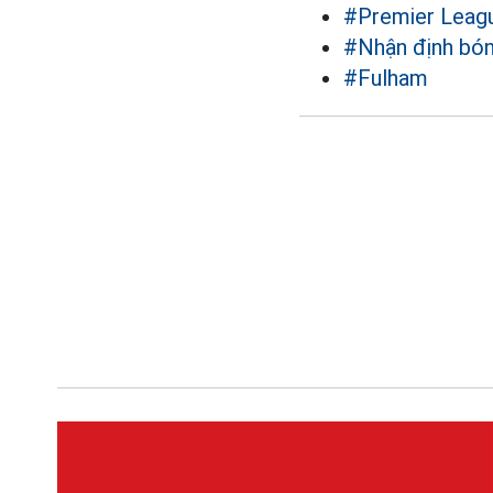
#Premier Leag
#Nhận định bó
#Fulham