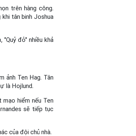
họn trên hàng công.
khi tân binh Joshua
, "Quỷ đỏ" nhiều khả
ám ảnh Ten Hag. Tân
ự là Hojlund.
ất mạo hiểm nếu Ten
rnandes sẽ tiếp tục
ác của đội chủ nhà.