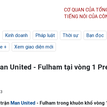
CƠ QUAN CỦA TỔN
TIẾNG NÓI CỦA C
Kinh doanh
Pháp luật
Thời sự
Bạn đọc
e +
Xem giao diện mới
n United - Fulham tại vòng 1 Pr
13
 trận
Man United
- Fulham trong khuôn khổ vòng 