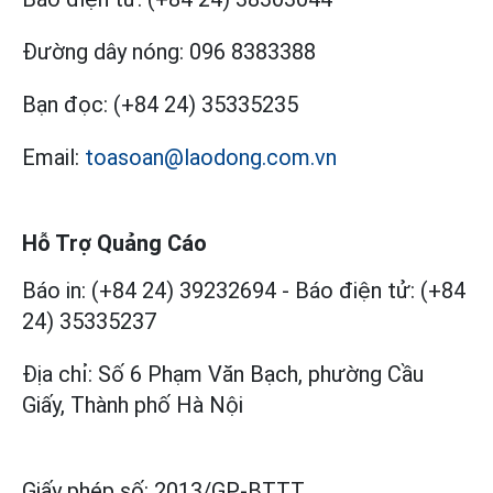
Đường dây nóng:
096 8383388
Bạn đọc:
(+84 24) 35335235
Email:
toasoan@laodong.com.vn
Hỗ Trợ Quảng Cáo
Báo in: (+84 24) 39232694
-
Báo điện tử: (+84
24) 35335237
Địa chỉ: Số 6 Phạm Văn Bạch, phường Cầu
Giấy, Thành phố Hà Nội
Giấy phép số:
2013/GP-BTTT