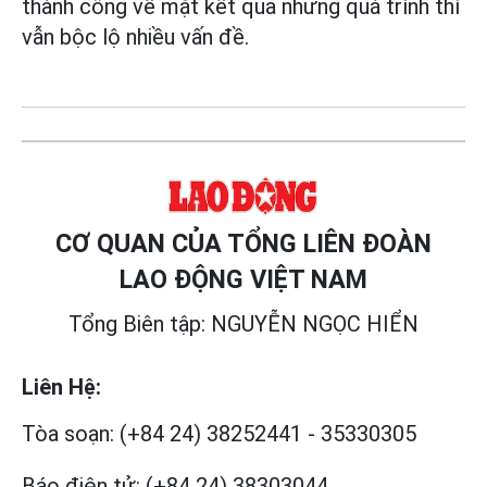
thành công về mặt kết quả nhưng quá trình thì
vẫn bộc lộ nhiều vấn đề.
CƠ QUAN CỦA TỔNG LIÊN ĐOÀN
LAO ĐỘNG VIỆT NAM
Tổng Biên tập: NGUYỄN NGỌC HIỂN
Liên Hệ:
Tòa soạn:
(+84 24) 38252441
-
35330305
Báo điện tử:
(+84 24) 38303044