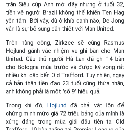
trận Siêu cúp Anh mới đây nhưng ở tuổi 32,
tiền vệ người Brazil không thể khiến Ten Hag
yên tâm. Bởi vậy, dù ở khía cạnh nào, De Jong
vẫn là sự bổ sung cần thiết với Man United.
Trên hàng công, Zirkzee sẽ cùng Rasmus
Hojlund gánh vác nhiệm vụ ghi bàn cho Man
United. Cầu thủ người Hà Lan đã ghi 14 bàn
cho Bologna mùa trước và được kỳ vọng rất
nhiều khi cập bến Old Trafford. Tuy nhiên, ngay
cả bản thân tiền đạo 23 tuổi cũng thừa nhận,
anh không phải là một "số 9" hiệu quả.
Trong khi đó,
Hojlund
đã phải vật lộn để
chứng minh mức giá 72 triệu bảng của mình là
xứng đáng trong mùa giải đầu tiên tại Old
Trafford. 10 bàn thắng tại Premier League của