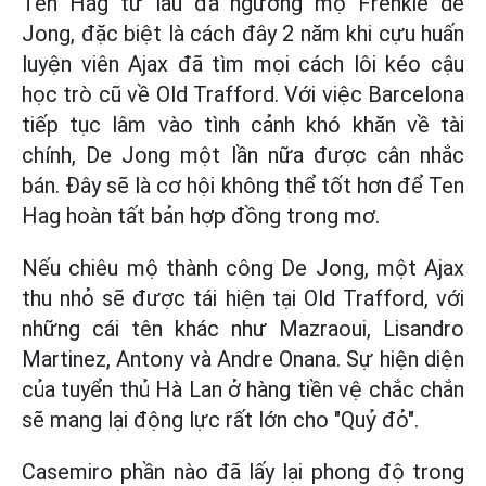
Ten Hag từ lâu đã ngưỡng mộ Frenkie de
Jong, đặc biệt là cách đây 2 năm khi cựu huấn
luyện viên Ajax đã tìm mọi cách lôi kéo cậu
học trò cũ về Old Trafford. Với việc Barcelona
tiếp tục lâm vào tình cảnh khó khăn về tài
chính, De Jong một lần nữa được cân nhắc
bán. Đây sẽ là cơ hội không thể tốt hơn để Ten
Hag hoàn tất bản hợp đồng trong mơ.
Nếu chiêu mộ thành công De Jong, một Ajax
thu nhỏ sẽ được tái hiện tại Old Trafford, với
những cái tên khác như Mazraoui, Lisandro
Martinez, Antony và Andre Onana. Sự hiện diện
của tuyển thủ Hà Lan ở hàng tiền vệ chắc chắn
sẽ mang lại động lực rất lớn cho "Quỷ đỏ".
Casemiro phần nào đã lấy lại phong độ trong