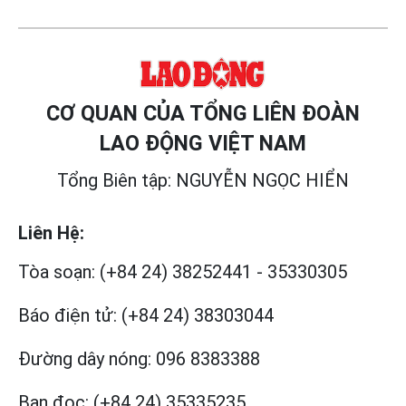
CƠ QUAN CỦA TỔNG LIÊN ĐOÀN
LAO ĐỘNG VIỆT NAM
Tổng Biên tập: NGUYỄN NGỌC HIỂN
Liên Hệ:
Tòa soạn:
(+84 24) 38252441
-
35330305
Báo điện tử:
(+84 24) 38303044
Đường dây nóng:
096 8383388
Bạn đọc:
(+84 24) 35335235