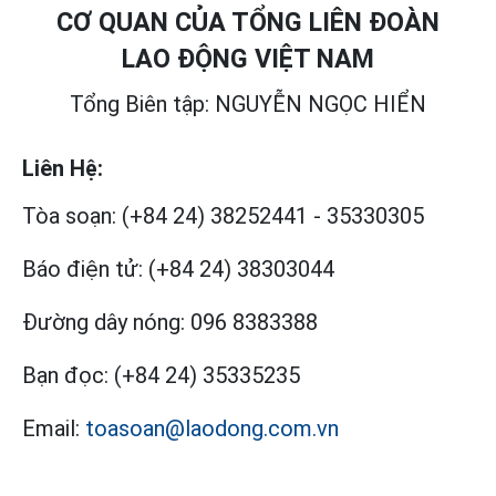
CƠ QUAN CỦA TỔNG LIÊN ĐOÀN
LAO ĐỘNG VIỆT NAM
Tổng Biên tập: NGUYỄN NGỌC HIỂN
Liên Hệ:
Tòa soạn:
(+84 24) 38252441
-
35330305
Báo điện tử:
(+84 24) 38303044
Đường dây nóng:
096 8383388
Bạn đọc:
(+84 24) 35335235
Email:
toasoan@laodong.com.vn