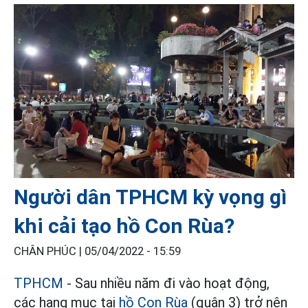
Người dân TPHCM kỳ vọng gì
khi cải tạo hồ Con Rùa?
CHÂN PHÚC |
05/04/2022 - 15:59
TPHCM
- Sau nhiều năm đi vào hoạt động,
các hạng mục tại
hồ Con Rùa
(quận 3) trở nên