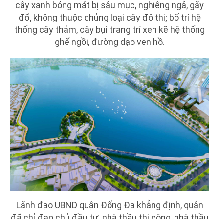
cây xanh bóng mát bị sâu mục, nghiêng ngả, gãy
đổ, không thuộc chủng loại cây đô thị; bố trí hệ
thống cây thảm, cây bụi trang trí xen kẽ hệ thống
ghế ngồi, đường dạo ven hồ.
Lãnh đạo UBND quận Đống Đa khẳng định, quận
đã chỉ đạo chủ đầu tư, nhà thầu thi công, nhà thầu