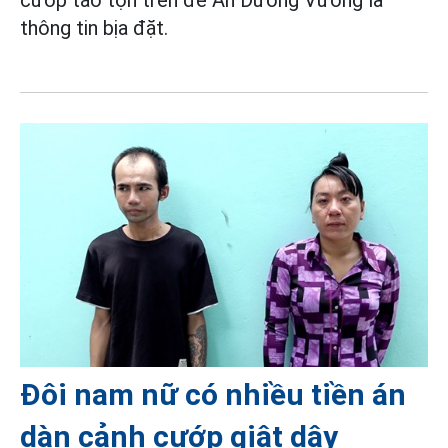
cướp táo tợn trên đê An Dương Vương là
thông tin bịa đặt.
Đôi nam nữ có nhiều tiền án
dàn cảnh cướp giật dây