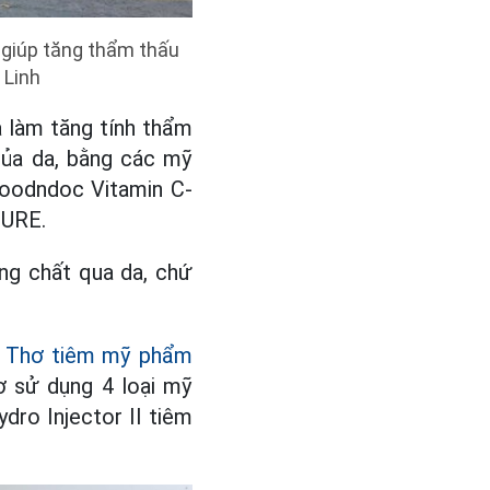
ẽ giúp tăng thẩm thấu
 Linh
à làm tăng tính thẩm
của da, bằng các mỹ
oodndoc Vitamin C-
TURE.
ng chất qua da, chứ
n Thơ tiêm mỹ phẩm
ơ sử dụng 4 loại mỹ
ro Injector II tiêm