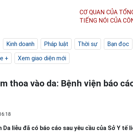
CƠ QUAN CỦA TỔN
TIẾNG NÓI CỦA C
Kinh doanh
Pháp luật
Thời sự
Bạn đọc
e +
Xem giao diện mới
 thoa vào da: Bệnh viện báo cáo 
16:18
n Da liễu đã có báo cáo sau yêu cầu của Sở Y tế l