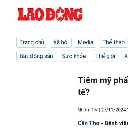
Trang chủ
Xã hội
Media
Thể thao
Bất động sản
Sức khỏe
Thế giới
X
Tiêm mỹ phẩm
tế?
Nhóm PV |
27/11/2024 
Cần Thơ
- Bệnh việ