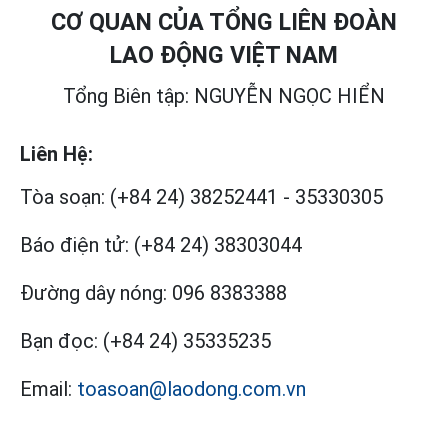
CƠ QUAN CỦA TỔNG LIÊN ĐOÀN
LAO ĐỘNG VIỆT NAM
Tổng Biên tập: NGUYỄN NGỌC HIỂN
Liên Hệ:
Tòa soạn:
(+84 24) 38252441
-
35330305
Báo điện tử:
(+84 24) 38303044
Đường dây nóng:
096 8383388
Bạn đọc:
(+84 24) 35335235
Email:
toasoan@laodong.com.vn