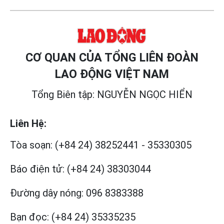
CƠ QUAN CỦA TỔNG LIÊN ĐOÀN
LAO ĐỘNG VIỆT NAM
Tổng Biên tập: NGUYỄN NGỌC HIỂN
Liên Hệ:
Tòa soạn:
(+84 24) 38252441
-
35330305
Báo điện tử:
(+84 24) 38303044
Đường dây nóng:
096 8383388
Bạn đọc:
(+84 24) 35335235