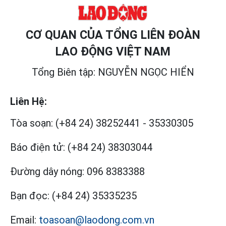
CƠ QUAN CỦA TỔNG LIÊN ĐOÀN
LAO ĐỘNG VIỆT NAM
Tổng Biên tập: NGUYỄN NGỌC HIỂN
Liên Hệ:
Tòa soạn:
(+84 24) 38252441
-
35330305
Báo điện tử:
(+84 24) 38303044
Đường dây nóng:
096 8383388
Bạn đọc:
(+84 24) 35335235
Email:
toasoan@laodong.com.vn