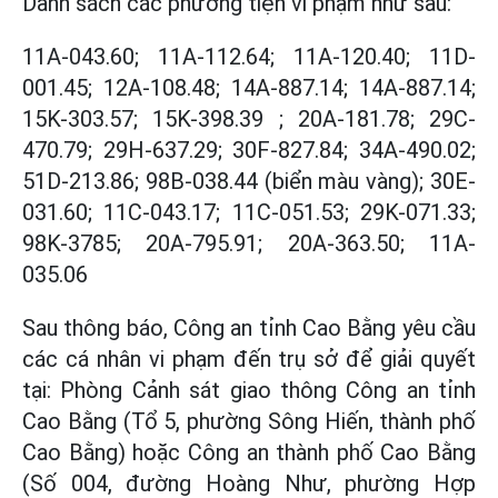
Danh sách các phương tiện vi phạm như sau:
11A-043.60; 11A-112.64; 11A-120.40; 11D-
001.45; 12A-108.48; 14A-887.14; 14A-887.14;
15K-303.57; 15K-398.39 ; 20A-181.78; 29C-
470.79; 29H-637.29; 30F-827.84; 34A-490.02;
51D-213.86; 98B-038.44 (biển màu vàng); 30E-
031.60; 11C-043.17; 11C-051.53; 29K-071.33;
98K-3785; 20A-795.91; 20A-363.50; 11A-
035.06
Sau thông báo, Công an tỉnh Cao Bằng yêu cầu
các cá nhân vi phạm đến trụ sở để giải quyết
tại: Phòng Cảnh sát giao thông Công an tỉnh
Cao Bằng (Tổ 5, phường Sông Hiến, thành phố
Cao Bằng) hoặc Công an thành phố Cao Bằng
(Số 004, đường Hoàng Như, phường Hợp