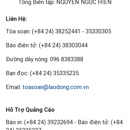
Tổng Biên tập: NGUYỄN NGỌC HIỂN
Liên Hệ:
Tòa soạn:
(+84 24) 38252441
-
35330305
Báo điện tử:
(+84 24) 38303044
Đường dây nóng:
096 8383388
Bạn đọc:
(+84 24) 35335235
Email:
toasoan@laodong.com.vn
Hỗ Trợ Quảng Cáo
Báo in: (+84 24) 39232694
-
Báo điện tử: (+84