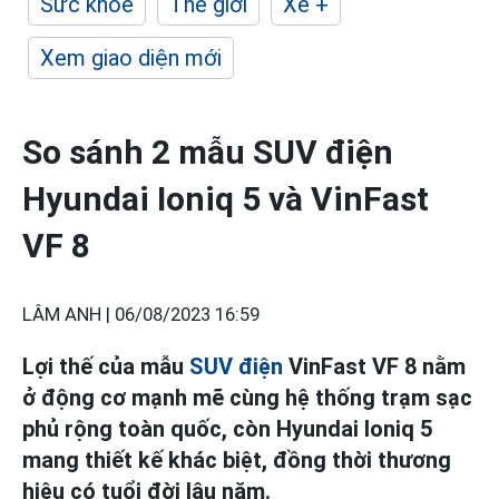
Sức khỏe
Thế giới
Xe +
Xem giao diện mới
So sánh 2 mẫu SUV điện
Hyundai Ioniq 5 và VinFast
VF 8
LÂM ANH |
06/08/2023 16:59
Lợi thế của mẫu
SUV điện
VinFast VF 8 nằm
ở động cơ mạnh mẽ cùng hệ thống trạm sạc
phủ rộng toàn quốc, còn Hyundai Ioniq 5
mang thiết kế khác biệt, đồng thời thương
hiệu có tuổi đời lâu năm.