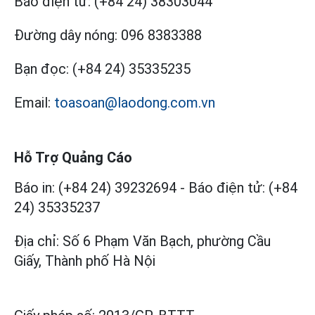
Báo điện tử:
(+84 24) 38303044
Đường dây nóng:
096 8383388
Bạn đọc:
(+84 24) 35335235
Email:
toasoan@laodong.com.vn
Hỗ Trợ Quảng Cáo
Báo in: (+84 24) 39232694
-
Báo điện tử: (+84
24) 35335237
Địa chỉ: Số 6 Phạm Văn Bạch, phường Cầu
Giấy, Thành phố Hà Nội