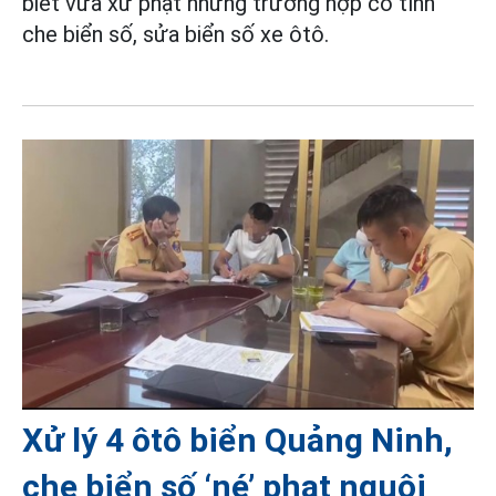
biết vừa xử phạt những trường hợp cố tình
che biển số, sửa biển số xe ôtô.
Xử lý 4 ôtô biển Quảng Ninh,
che biển số ‘né’ phạt nguội