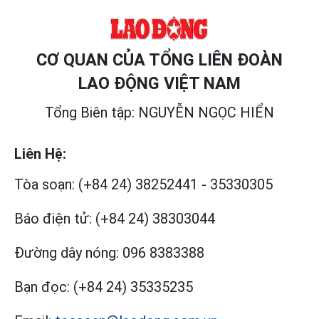
CƠ QUAN CỦA TỔNG LIÊN ĐOÀN
LAO ĐỘNG VIỆT NAM
Tổng Biên tập: NGUYỄN NGỌC HIỂN
Liên Hệ:
Tòa soạn:
(+84 24) 38252441
-
35330305
Báo điện tử:
(+84 24) 38303044
Đường dây nóng:
096 8383388
Bạn đọc:
(+84 24) 35335235