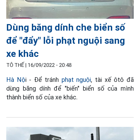
Dùng băng dính che biển số
để "đẩy" lỗi phạt nguội sang
xe khác
TÔ THẾ |
16/09/2022 - 20:48
Hà Nộ
i - Để tránh
phạt nguội
, tài xế ôtô đã
dùng băng dính để "biến" biển số của mình
thành biển số của xe khác.