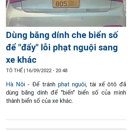
Dùng băng dính che biển số
để "đẩy" lỗi phạt nguội sang
xe khác
TÔ THẾ |
16/09/2022 - 20:48
Hà Nộ
i - Để tránh
phạt nguội
, tài xế ôtô đã
dùng băng dính để "biến" biển số của mình
thành biển số của xe khác.