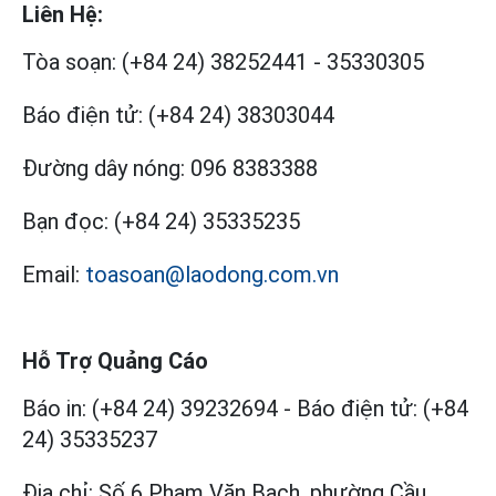
Liên Hệ:
Tòa soạn:
(+84 24) 38252441
-
35330305
Báo điện tử:
(+84 24) 38303044
Đường dây nóng:
096 8383388
Bạn đọc:
(+84 24) 35335235
Email:
toasoan@laodong.com.vn
Hỗ Trợ Quảng Cáo
Báo in: (+84 24) 39232694
-
Báo điện tử: (+84
24) 35335237
Địa chỉ: Số 6 Phạm Văn Bạch, phường Cầu