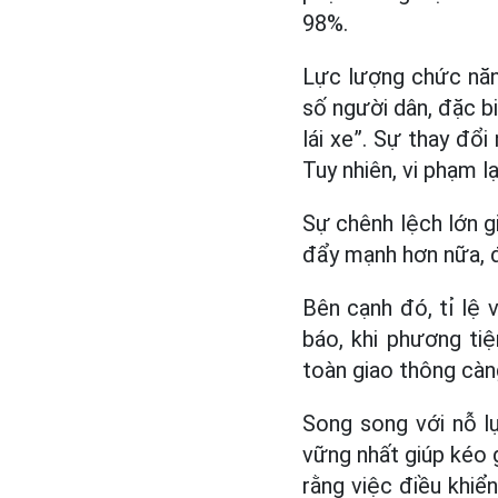
98%.
Lực lượng chức năng
số người dân, đặc bi
lái xe”. Sự thay đổ
Tuy nhiên, vi phạm l
Sự chênh lệch lớn g
đẩy mạnh hơn nữa, đ
Bên cạnh đó, tỉ lệ 
báo, khi phương ti
toàn giao thông càn
Song song với nỗ lự
vững nhất giúp kéo 
rằng việc điều khiể