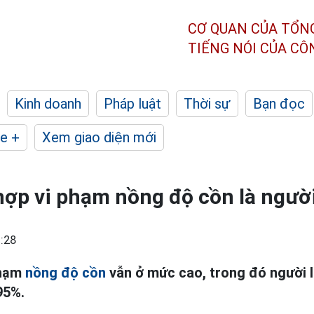
CƠ QUAN CỦA TỔN
TIẾNG NÓI CỦA C
Kinh doanh
Pháp luật
Thời sự
Bạn đọc
e +
Xem giao diện mới
ợp vi phạm nồng độ cồn là người
:28
phạm
nồng độ cồn
vẫn ở mức cao, trong đó người l
95%.