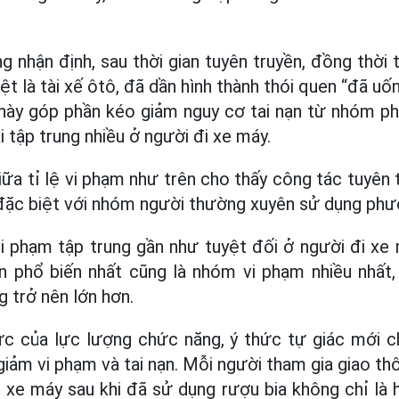
 nhận định, sau thời gian tuyên truyền, đồng thời 
ệt là tài xế ôtô, đã dần hình thành thói quen “đã uố
i này góp phần kéo giảm nguy cơ tai nạn từ nhóm p
ại tập trung nhiều ở người đi xe máy.
iữa tỉ lệ vi phạm như trên cho thấy công tác tuyên
ặc biệt với nhóm người thường xuyên sử dụng phươ
vi phạm tập trung gần như tuyệt đối ở người đi xe 
ện phổ biến nhất cũng là nhóm vi phạm nhiều nhất
g trở nên lớn hơn.
c của lực lượng chức năng, ý thức tự giác mới ch
giảm vi phạm và tai nạn. Mỗi người tham gia giao th
n xe máy sau khi đã sử dụng rượu bia không chỉ là 