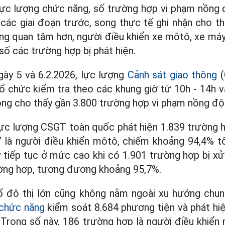
lực lượng chức năng, số trường hợp vi phạm nồng đ
các giai đoạn trước, song thực tế ghi nhận cho t
g quan tâm hơn, người điều khiển xe môtô, xe máy 
số các trường hợp bị phát hiện.
gày 5 và 6.2.2026, lực lượng
Cảnh sát giao thông
(
 chức kiểm tra theo các khung giờ từ 10h - 14h v
rộng cho thấy gần 3.800 trường hợp vi phạm nồng độ 
 lực lượng CSGT toàn quốc phát hiện 1.839 trường 
7 là người điều khiển môtô, chiếm khoảng 94,4% t
 tiếp tục ở mức cao khi có 1.901 trường hợp bị xử 
ường hợp, tương đương khoảng 95,7%.
số đô thị lớn cũng không nằm ngoài xu hướng chung
 chức năng
kiểm soát 8.684 phương tiện và phát hi
Trong số này, 186 trường hợp là người điều khiển