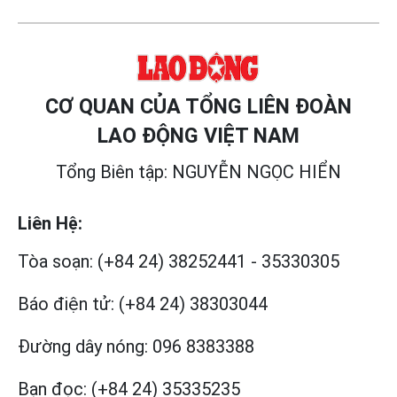
CƠ QUAN CỦA TỔNG LIÊN ĐOÀN
LAO ĐỘNG VIỆT NAM
Tổng Biên tập: NGUYỄN NGỌC HIỂN
Liên Hệ:
Tòa soạn:
(+84 24) 38252441
-
35330305
Báo điện tử:
(+84 24) 38303044
Đường dây nóng:
096 8383388
Bạn đọc:
(+84 24) 35335235