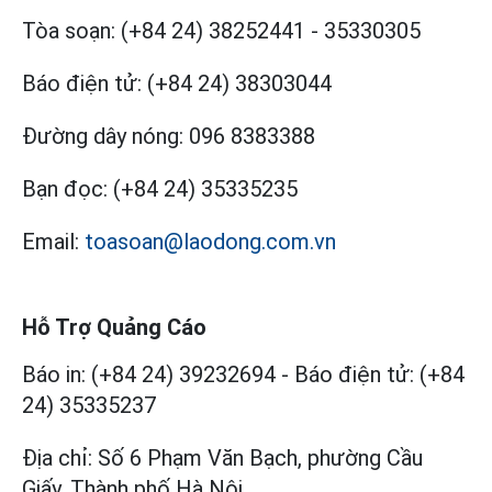
Tòa soạn:
(+84 24) 38252441
-
35330305
Báo điện tử:
(+84 24) 38303044
Đường dây nóng:
096 8383388
Bạn đọc:
(+84 24) 35335235
Email:
toasoan@laodong.com.vn
Hỗ Trợ Quảng Cáo
Báo in: (+84 24) 39232694
-
Báo điện tử: (+84
24) 35335237
Địa chỉ: Số 6 Phạm Văn Bạch, phường Cầu
Giấy, Thành phố Hà Nội